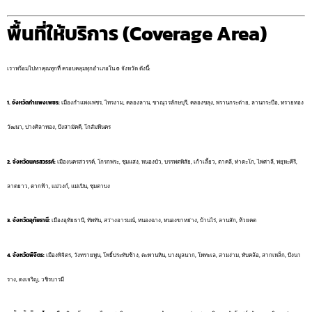
พื้นที่ให้บริการ (Coverage Area)
เราพร้อมไปหาคุณทุกที่ ครอบคลุมทุกอำเภอใน 6 จังหวัด ดังนี้:
1. จังหวัดกำแพงเพชร:
เมืองกำแพงเพชร, ไทรงาม, คลองลาน, ขาณุวรลักษบุรี, คลองขลุง, พรานกระต่าย, ลานกระบือ, ทรายทอง
วัฒนา, ปางศิลาทอง, บึงสามัคคี, โกสัมพีนคร
2. จังหวัดนครสวรรค์:
เมืองนครสวรรค์, โกรกพระ, ชุมแสง, หนองบัว, บรรพตพิสัย, เก้าเลี้ยว, ตาคลี, ท่าตะโก, ไพศาลี, พยุหะคีรี,
ลาดยาว, ตากฟ้า, แม่วงก์, แม่เปิน, ชุมตาบง
3. จังหวัดอุทัยธานี:
เมืองอุทัยธานี, ทัพทัน, สว่างอารมณ์, หนองฉาง, หนองขาหย่าง, บ้านไร่, ลานสัก, ห้วยคต
4. จังหวัดพิจิตร:
เมืองพิจิตร, วังทรายพูน, โพธิ์ประทับช้าง, ตะพานหิน, บางมูลนาก, โพทะเล, สามง่าม, ทับคล้อ, สากเหล็ก, บึงนา
ราง, ดงเจริญ, วชิรบารมี