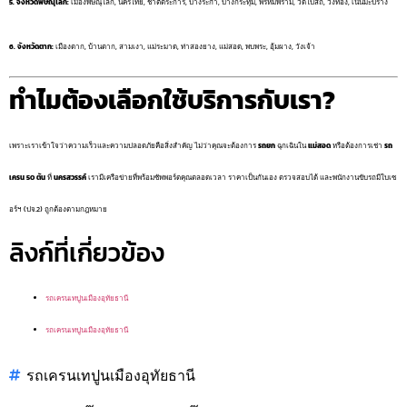
5. จังหวัดพิษณุโลก:
เมืองพิษณุโลก, นครไทย, ชาติตระการ, บางระกำ, บางกระทุ่ม, พรหมพิราม, วัดโบสถ์, วังทอง, เนินมะปราง
6. จังหวัดตาก:
เมืองตาก, บ้านตาก, สามเงา, แม่ระมาด, ท่าสองยาง, แม่สอด, พบพระ, อุ้มผาง, วังเจ้า
ทำไมต้องเลือกใช้บริการกับเรา?
เพราะเราเข้าใจว่าความเร็วและความปลอดภัยคือสิ่งสำคัญ ไม่ว่าคุณจะต้องการ
รถยก
ฉุกเฉินใน
แม่สอด
หรือต้องการเช่า
รถ
เครน 50 ตัน
ที่
นครสวรรค์
เรามีเครือข่ายที่พร้อมซัพพอร์ตคุณตลอดเวลา ราคาเป็นกันเอง ตรวจสอบได้ และพนักงานขับรถมีใบเซ
อร์ฯ (ปจ.2) ถูกต้องตามกฎหมาย
ลิงก์ที่เกี่ยวข้อง
รถเครนเทปูนเมืองอุทัยธานี
รถเครนเทปูนเมืองอุทัยธานี
รถเครนเทปูนเมืองอุทัยธานี