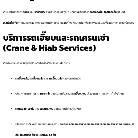
เราพร้อมให้บริการ
รถยก
และ
รถยกใหญ่
สำหรับลากจูงรถทุกประเภท รวมถึงบริการ
รถสไลด์4ล้อ
,
รถสไลด์6ล้อ
และ
รถ
สไลด์12ล้อ
ที่มีความปลอดภัยสูง เหมาะสำหรับการขนส่งรถยนต์ใหม่ รถหรู หรือเครื่องจักรขนาดใหญ่ที่ต้องการการดูแลเป็นพิเศษ
บริการรถเฮี๊ยบและรถเครนเช่า
(Crane & Hiab Services)
สำหรับงานยกย้ายวัสดุก่อสร้างหรือติดตั้งเครื่องจักร เรามีบริการ:
รถเฮี๊ยบ6ล้อ
,
รถเฮี๊ยบ10ล้อ
และ
รถเฮี๊ยบ12ล้อ
รองรับทุกน้ำหนัก
บริการเฉพาะทางอย่าง
รถกระเช้า
สำหรับงานที่สูง และ
รถเฮี๊ยบเทปูน
เพื่ออำนวยความสะดวกในไซต์งาน
รถเครน 10-50 ตัน
และ
รถเครนเทปูน
สำหรับงานโครงสร้างหนัก
เลือกขนาดได้ตามความเหมาะสมของงาน:
รถเครน 5 ตัน
,
รถเครน 10 ตัน
,
รถเครน 25 ตัน
,
รถเครน 30 ตัน
,
รถเครน 35
ตัน
,
รถเครน 50 ตัน
และ
รถเครน 60 ตัน