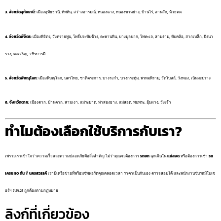
3. จังหวัดอุทัยธานี:
เมืองอุทัยธานี, ทัพทัน, สว่างอารมณ์, หนองฉาง, หนองขาหย่าง, บ้านไร่, ลานสัก, ห้วยคต
4. จังหวัดพิจิตร:
เมืองพิจิตร, วังทรายพูน, โพธิ์ประทับช้าง, ตะพานหิน, บางมูลนาก, โพทะเล, สามง่าม, ทับคล้อ, สากเหล็ก, บึงนา
ราง, ดงเจริญ, วชิรบารมี
5. จังหวัดพิษณุโลก:
เมืองพิษณุโลก, นครไทย, ชาติตระการ, บางระกำ, บางกระทุ่ม, พรหมพิราม, วัดโบสถ์, วังทอง, เนินมะปราง
6. จังหวัดตาก:
เมืองตาก, บ้านตาก, สามเงา, แม่ระมาด, ท่าสองยาง, แม่สอด, พบพระ, อุ้มผาง, วังเจ้า
ทำไมต้องเลือกใช้บริการกับเรา?
เพราะเราเข้าใจว่าความเร็วและความปลอดภัยคือสิ่งสำคัญ ไม่ว่าคุณจะต้องการ
รถยก
ฉุกเฉินใน
แม่สอด
หรือต้องการเช่า
รถ
เครน 50 ตัน
ที่
นครสวรรค์
เรามีเครือข่ายที่พร้อมซัพพอร์ตคุณตลอดเวลา ราคาเป็นกันเอง ตรวจสอบได้ และพนักงานขับรถมีใบเซ
อร์ฯ (ปจ.2) ถูกต้องตามกฎหมาย
ลิงก์ที่เกี่ยวข้อง