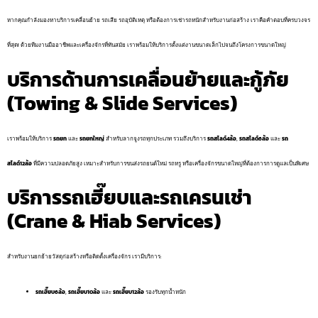
หากคุณกำลังมองหาบริการเคลื่อนย้าย รถเสีย รถอุบัติเหตุ หรือต้องการเช่ารถหนักสำหรับงานก่อสร้าง เราคือคำตอบที่ครบวงจร
ที่สุด! ด้วยทีมงานมืออาชีพและเครื่องจักรที่ทันสมัย เราพร้อมให้บริการตั้งแต่งานขนาดเล็กไปจนถึงโครงการขนาดใหญ่
บริการด้านการเคลื่อนย้ายและกู้ภัย
(Towing & Slide Services)
เราพร้อมให้บริการ
รถยก
และ
รถยกใหญ่
สำหรับลากจูงรถทุกประเภท รวมถึงบริการ
รถสไลด์4ล้อ
,
รถสไลด์6ล้อ
และ
รถ
สไลด์12ล้อ
ที่มีความปลอดภัยสูง เหมาะสำหรับการขนส่งรถยนต์ใหม่ รถหรู หรือเครื่องจักรขนาดใหญ่ที่ต้องการการดูแลเป็นพิเศษ
บริการรถเฮี๊ยบและรถเครนเช่า
(Crane & Hiab Services)
สำหรับงานยกย้ายวัสดุก่อสร้างหรือติดตั้งเครื่องจักร เรามีบริการ:
รถเฮี๊ยบ6ล้อ
,
รถเฮี๊ยบ10ล้อ
และ
รถเฮี๊ยบ12ล้อ
รองรับทุกน้ำหนัก