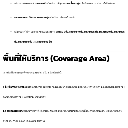
บริการเฉพาะทางอย่าง
รถกระเช้า
สำหรับงานที่สูง และ
รถเฮี๊ยบเทปูน
เพื่ออำนวยความสะดวกในไซต์งาน
รถเครน 10-50 ตัน
และ
รถเครนเทปูน
สำหรับงานโครงสร้างหนัก
เลือกขนาดได้ตามความเหมาะสมของงาน:
รถเครน 5 ตัน
,
รถเครน 10 ตัน
,
รถเครน 25 ตัน
,
รถเครน 30 ตัน
,
รถเครน 35
ตัน
,
รถเครน 50 ตัน
และ
รถเครน 60 ตัน
พื้นที่ให้บริการ (Coverage Area)
เราพร้อมไปหาคุณทุกที่ ครอบคลุมทุกอำเภอใน 6 จังหวัด ดังนี้:
1. จังหวัดกำแพงเพชร:
เมืองกำแพงเพชร, ไทรงาม, คลองลาน, ขาณุวรลักษบุรี, คลองขลุง, พรานกระต่าย, ลานกระบือ, ทรายทอง
วัฒนา, ปางศิลาทอง, บึงสามัคคี, โกสัมพีนคร
2. จังหวัดนครสวรรค์:
เมืองนครสวรรค์, โกรกพระ, ชุมแสง, หนองบัว, บรรพตพิสัย, เก้าเลี้ยว, ตาคลี, ท่าตะโก, ไพศาลี, พยุหะคีรี,
ลาดยาว, ตากฟ้า, แม่วงก์, แม่เปิน, ชุมตาบง