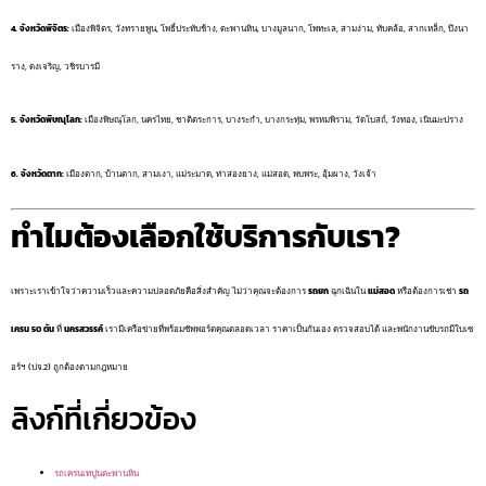
4. จังหวัดพิจิตร:
เมืองพิจิตร, วังทรายพูน, โพธิ์ประทับช้าง, ตะพานหิน, บางมูลนาก, โพทะเล, สามง่าม, ทับคล้อ, สากเหล็ก, บึงนา
ราง, ดงเจริญ, วชิรบารมี
5. จังหวัดพิษณุโลก:
เมืองพิษณุโลก, นครไทย, ชาติตระการ, บางระกำ, บางกระทุ่ม, พรหมพิราม, วัดโบสถ์, วังทอง, เนินมะปราง
6. จังหวัดตาก:
เมืองตาก, บ้านตาก, สามเงา, แม่ระมาด, ท่าสองยาง, แม่สอด, พบพระ, อุ้มผาง, วังเจ้า
ทำไมต้องเลือกใช้บริการกับเรา?
เพราะเราเข้าใจว่าความเร็วและความปลอดภัยคือสิ่งสำคัญ ไม่ว่าคุณจะต้องการ
รถยก
ฉุกเฉินใน
แม่สอด
หรือต้องการเช่า
รถ
เครน 50 ตัน
ที่
นครสวรรค์
เรามีเครือข่ายที่พร้อมซัพพอร์ตคุณตลอดเวลา ราคาเป็นกันเอง ตรวจสอบได้ และพนักงานขับรถมีใบเซ
อร์ฯ (ปจ.2) ถูกต้องตามกฎหมาย
ลิงก์ที่เกี่ยวข้อง
รถเครนเทปูนตะพานหิน