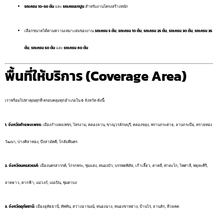
รถเครน 10-50 ตัน
และ
รถเครนเทปูน
สำหรับงานโครงสร้างหนัก
เลือกขนาดได้ตามความเหมาะสมของงาน:
รถเครน 5 ตัน
,
รถเครน 10 ตัน
,
รถเครน 25 ตัน
,
รถเครน 30 ตัน
,
รถเครน 35
ตัน
,
รถเครน 50 ตัน
และ
รถเครน 60 ตัน
พื้นที่ให้บริการ (Coverage Area)
เราพร้อมไปหาคุณทุกที่ ครอบคลุมทุกอำเภอใน 6 จังหวัด ดังนี้:
1. จังหวัดกำแพงเพชร:
เมืองกำแพงเพชร, ไทรงาม, คลองลาน, ขาณุวรลักษบุรี, คลองขลุง, พรานกระต่าย, ลานกระบือ, ทรายทอง
วัฒนา, ปางศิลาทอง, บึงสามัคคี, โกสัมพีนคร
2. จังหวัดนครสวรรค์:
เมืองนครสวรรค์, โกรกพระ, ชุมแสง, หนองบัว, บรรพตพิสัย, เก้าเลี้ยว, ตาคลี, ท่าตะโก, ไพศาลี, พยุหะคีรี,
ลาดยาว, ตากฟ้า, แม่วงก์, แม่เปิน, ชุมตาบง
3. จังหวัดอุทัยธานี:
เมืองอุทัยธานี, ทัพทัน, สว่างอารมณ์, หนองฉาง, หนองขาหย่าง, บ้านไร่, ลานสัก, ห้วยคต