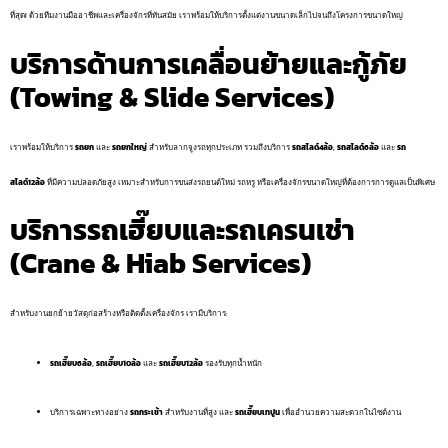
ที่สุด! ด้วยทีมงานมืออาชีพและเครื่องจักรที่ทันสมัย เราพร้อมให้บริการตั้งแต่งานขนาดเล็กไปจนถึงโครงการขนาดใหญ่
บริการด้านการเคลื่อนย้ายและกู้ภัย
(Towing & Slide Services)
เราพร้อมให้บริการ
รถยก
และ
รถยกใหญ่
สำหรับลากจูงรถทุกประเภท รวมถึงบริการ
รถสไลด์4ล้อ
,
รถสไลด์6ล้อ
และ
รถ
สไลด์12ล้อ
ที่มีความปลอดภัยสูง เหมาะสำหรับการขนส่งรถยนต์ใหม่ รถหรู หรือเครื่องจักรขนาดใหญ่ที่ต้องการการดูแลเป็นพิเศษ
บริการรถเฮี๊ยบและรถเครนเช่า
(Crane & Hiab Services)
สำหรับงานยกย้ายวัสดุก่อสร้างหรือติดตั้งเครื่องจักร เรามีบริการ:
รถเฮี๊ยบ6ล้อ
,
รถเฮี๊ยบ10ล้อ
และ
รถเฮี๊ยบ12ล้อ
รองรับทุกน้ำหนัก
บริการเฉพาะทางอย่าง
รถกระเช้า
สำหรับงานที่สูง และ
รถเฮี๊ยบเทปูน
เพื่ออำนวยความสะดวกในไซต์งาน