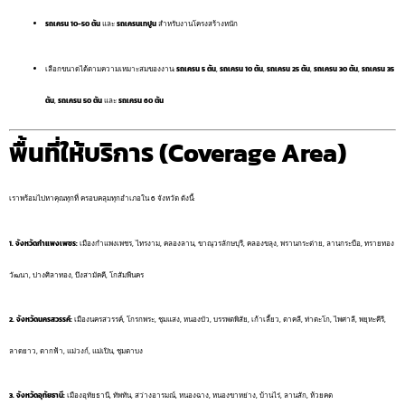
รถเครน 10-50 ตัน
และ
รถเครนเทปูน
สำหรับงานโครงสร้างหนัก
เลือกขนาดได้ตามความเหมาะสมของงาน:
รถเครน 5 ตัน
,
รถเครน 10 ตัน
,
รถเครน 25 ตัน
,
รถเครน 30 ตัน
,
รถเครน 35
ตัน
,
รถเครน 50 ตัน
และ
รถเครน 60 ตัน
พื้นที่ให้บริการ (Coverage Area)
เราพร้อมไปหาคุณทุกที่ ครอบคลุมทุกอำเภอใน 6 จังหวัด ดังนี้:
1. จังหวัดกำแพงเพชร:
เมืองกำแพงเพชร, ไทรงาม, คลองลาน, ขาณุวรลักษบุรี, คลองขลุง, พรานกระต่าย, ลานกระบือ, ทรายทอง
วัฒนา, ปางศิลาทอง, บึงสามัคคี, โกสัมพีนคร
2. จังหวัดนครสวรรค์:
เมืองนครสวรรค์, โกรกพระ, ชุมแสง, หนองบัว, บรรพตพิสัย, เก้าเลี้ยว, ตาคลี, ท่าตะโก, ไพศาลี, พยุหะคีรี,
ลาดยาว, ตากฟ้า, แม่วงก์, แม่เปิน, ชุมตาบง
3. จังหวัดอุทัยธานี:
เมืองอุทัยธานี, ทัพทัน, สว่างอารมณ์, หนองฉาง, หนองขาหย่าง, บ้านไร่, ลานสัก, ห้วยคต