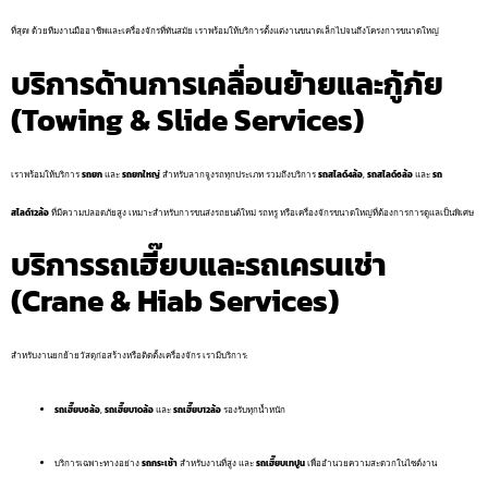
ที่สุด! ด้วยทีมงานมืออาชีพและเครื่องจักรที่ทันสมัย เราพร้อมให้บริการตั้งแต่งานขนาดเล็กไปจนถึงโครงการขนาดใหญ่
บริการด้านการเคลื่อนย้ายและกู้ภัย
(Towing & Slide Services)
เราพร้อมให้บริการ
รถยก
และ
รถยกใหญ่
สำหรับลากจูงรถทุกประเภท รวมถึงบริการ
รถสไลด์4ล้อ
,
รถสไลด์6ล้อ
และ
รถ
สไลด์12ล้อ
ที่มีความปลอดภัยสูง เหมาะสำหรับการขนส่งรถยนต์ใหม่ รถหรู หรือเครื่องจักรขนาดใหญ่ที่ต้องการการดูแลเป็นพิเศษ
บริการรถเฮี๊ยบและรถเครนเช่า
(Crane & Hiab Services)
สำหรับงานยกย้ายวัสดุก่อสร้างหรือติดตั้งเครื่องจักร เรามีบริการ:
รถเฮี๊ยบ6ล้อ
,
รถเฮี๊ยบ10ล้อ
และ
รถเฮี๊ยบ12ล้อ
รองรับทุกน้ำหนัก
บริการเฉพาะทางอย่าง
รถกระเช้า
สำหรับงานที่สูง และ
รถเฮี๊ยบเทปูน
เพื่ออำนวยความสะดวกในไซต์งาน