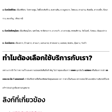
4. จังหวัดพิจิตร:
เมืองพิจิตร, วังทรายพูน, โพธิ์ประทับช้าง, ตะพานหิน, บางมูลนาก, โพทะเล, สามง่าม, ทับคล้อ, สากเหล็ก, บึงนา
ราง, ดงเจริญ, วชิรบารมี
5. จังหวัดพิษณุโลก:
เมืองพิษณุโลก, นครไทย, ชาติตระการ, บางระกำ, บางกระทุ่ม, พรหมพิราม, วัดโบสถ์, วังทอง, เนินมะปราง
6. จังหวัดตาก:
เมืองตาก, บ้านตาก, สามเงา, แม่ระมาด, ท่าสองยาง, แม่สอด, พบพระ, อุ้มผาง, วังเจ้า
ทำไมต้องเลือกใช้บริการกับเรา?
เพราะเราเข้าใจว่าความเร็วและความปลอดภัยคือสิ่งสำคัญ ไม่ว่าคุณจะต้องการ
รถยก
ฉุกเฉินใน
แม่สอด
หรือต้องการเช่า
รถ
เครน 50 ตัน
ที่
นครสวรรค์
เรามีเครือข่ายที่พร้อมซัพพอร์ตคุณตลอดเวลา ราคาเป็นกันเอง ตรวจสอบได้ และพนักงานขับรถมีใบเซ
อร์ฯ (ปจ.2) ถูกต้องตามกฎหมาย
ลิงก์ที่เกี่ยวข้อง