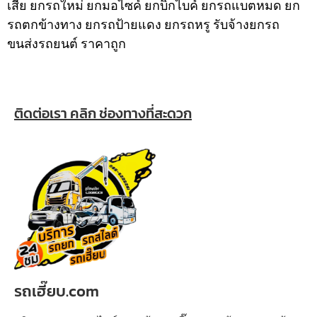
เสีย ยกรถใหม่ ยกมอไซค์ ยกบิ๊กไบค์ ยกรถแบตหมด ยก
รถตกข้างทาง ยกรถป้ายแดง ยกรถหรู รับจ้างยกรถ
ขนส่งรถยนต์ ราคาถูก
ติดต่อเรา คลิก ช่องทางที่สะดวก
รถเฮี๊ยบ.com