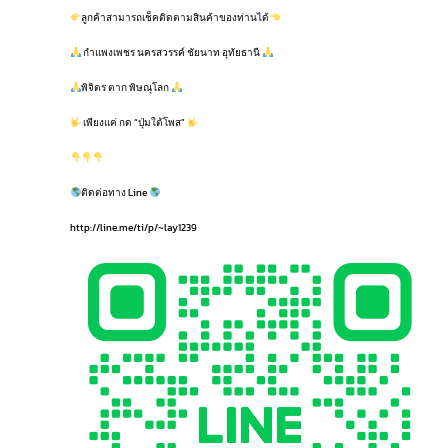
ลูกค้าสามารถเช็คติดตามสินค้าของท่านได้
กำแพงเพชร นครสวรรค์ ชัยนาท อุทัยธานี
พิจิตร ตาก พิษณุโลก
เพียงแค่ กด “ปุ่มใต้โพส”
ติดต่อทาง Line
http://line.me/ti/p/~lay1239