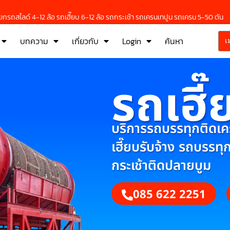
กรถสไลด์ 4-12 ล้อ รถเฮี๊ยบ 6-12 ล้อ รถกระเช้า รถเครนเทปูน รถเครน 5-50 ตัน
บทความ
เกี่ยวกับ
Login
ค้นหา
เ
รถเฮี๊
บริการรถบรรทุกติดเครน
เฮี๊ยบรับจ้าง รถบรรทุ
กระเช้าติดปลายบูม
085 622 2251