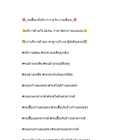
_รถเฮี้ยบ มีบริการ รายวัน รายเดือน_
บริการด้วยใจ 24 ชม. ราคามิตรภาพแน่นอน
เราบริการด้วยมาตรฐานใบ บจ ผู้บังคับเครน
#บริการ24ชม.#รถช่วยเหลือฉุกเฉิน
#ขนย้ายรถเสีย #ขนย้ายรถอุบัติเหตุ
#ขนย้ายรถยึด #รถประกันภัยทุกบริษัท
#รถยกกำแพงเพชร #รถสไลด์กำแพงเพชร
#รถยกนครสวรรค์ #รถสไลด์นครสวรรค์
#รถเฮี๊ยบกำแพงเพขร #รถเฮี๊ยบรับจ้างกำแพงเพชร
#รถเฮี๊ยบนครสวรรค์ #รถเฮี๊ยบรับจ้างนครสวรรค์
#รถเครนกำแพงเพชร #รถเครนนครสวรรค์