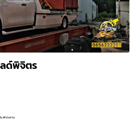
ลด์พิจิตร
ปูน #รถเครน