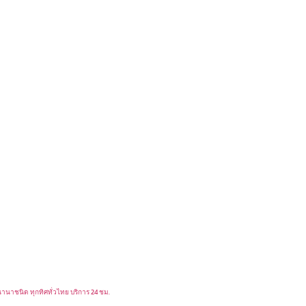
านานาชนิด ทุกทิศทั่วไทย บริการ 24 ชม.