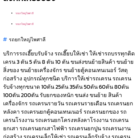
รถยกใหญ่ไพศาลี
รถยกใหญ่ไพศาลี
รถยกใหญ่ไพศาลี
บริการรถเฮี๊ยบรับจ้าง รถเฮี๊ยบให้เช่า ให้เช่ารถบรรทุกติด
เครน 3 ตัน 5 ตัน 8 ตัน 10 ตัน ขนส่งขนย้ายสินค้า ขนย้าย
สิ่งของ ขนย้ายเครื่องจักร ขนย้ายตู้คอนเทนเนอร์ วัสดุ
ก่อสร้าง อุปกรณ์ทุกชนิด
บริการให้เช่ารถเครน รถเครน
รับจ้างทุกขนาด 10ตัน 25ตัน 35ตัน 50ตัน 60ตัน 80ตัน
100ตัน 200ตัน รับยกของหนัก ขนส่ง ขนย้าย สินค้า
เครื่องจักร รถเครนรายวัน รถเครนรายเดือน รถเครนยก
หลังคา รถเครนยกตู้คอนเทนเนอร์ รถเครนยกของ รถ
เครนโรงงาน รถเครนยกโครงหลังคาโรงงาน รถเครน
ยกเสา รถเครนยกเสาไฟฟ้า รถเครนยกปูน รถเครนงาน
ก่อสร้าง รถเครนเล็กให้เช่า รถเครนเล็กรับจ้าง รถเครน