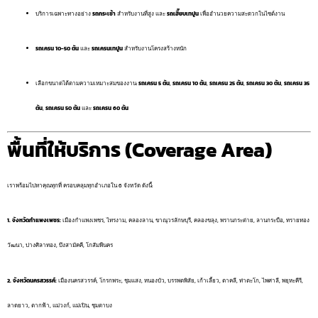
บริการเฉพาะทางอย่าง
รถกระเช้า
สำหรับงานที่สูง และ
รถเฮี๊ยบเทปูน
เพื่ออำนวยความสะดวกในไซต์งาน
รถเครน 10-50 ตัน
และ
รถเครนเทปูน
สำหรับงานโครงสร้างหนัก
เลือกขนาดได้ตามความเหมาะสมของงาน:
รถเครน 5 ตัน
,
รถเครน 10 ตัน
,
รถเครน 25 ตัน
,
รถเครน 30 ตัน
,
รถเครน 35
ตัน
,
รถเครน 50 ตัน
และ
รถเครน 60 ตัน
พื้นที่ให้บริการ (Coverage Area)
เราพร้อมไปหาคุณทุกที่ ครอบคลุมทุกอำเภอใน 6 จังหวัด ดังนี้:
1. จังหวัดกำแพงเพชร:
เมืองกำแพงเพชร, ไทรงาม, คลองลาน, ขาณุวรลักษบุรี, คลองขลุง, พรานกระต่าย, ลานกระบือ, ทรายทอง
วัฒนา, ปางศิลาทอง, บึงสามัคคี, โกสัมพีนคร
2. จังหวัดนครสวรรค์:
เมืองนครสวรรค์, โกรกพระ, ชุมแสง, หนองบัว, บรรพตพิสัย, เก้าเลี้ยว, ตาคลี, ท่าตะโก, ไพศาลี, พยุหะคีรี,
ลาดยาว, ตากฟ้า, แม่วงก์, แม่เปิน, ชุมตาบง