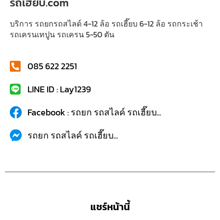
รถเฮี๊ยบ.com
บริการ รถยกรถสไลด์ 4-12 ล้อ รถเฮี๊ยบ 6-12 ล้อ รถกระเช้า
รถเครนเทปูน รถเครน 5-50 ตัน
085 622 2251
LINE ID : Lay1239
Facebook : รถยก รถสไลค์ รถเฮี๊ยบ...
รถยก รถสไลค์ รถเฮี๊ยบ...
แชร์หน้านี้