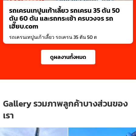
รถเครนเทปูนเก้าเลี้ยว รถเครน 35 ตัน 50
ตัน 60 ตัน และรถกระเช้า ครบวงจร รถ
เฮี๊ยบ.com
รถเครนเทปูนเก้าเลี้ยว รถเครน 35 ตัน 50 ต
ดูผลงานทั้งหมด
Gallery รวมภาพลูกค้าบางส่วนของ
เรา