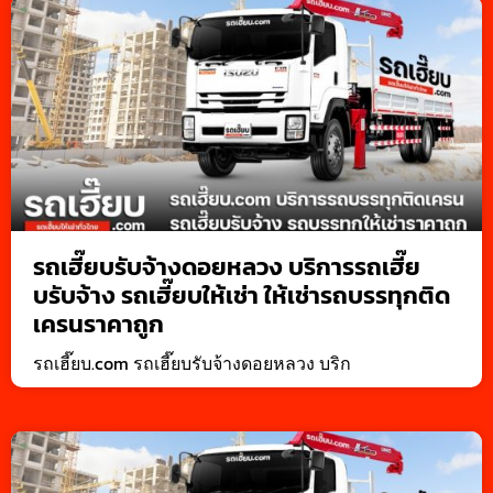
รถเฮี๊ยบรับจ้างดอยหลวง บริการรถเฮี๊ย
บรับจ้าง รถเฮี๊ยบให้เช่า ให้เช่ารถบรรทุกติด
เครนราคาถูก
รถเฮี๊ยบ.com รถเฮี๊ยบรับจ้างดอยหลวง บริก