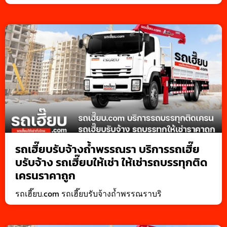
รถเฮี๊ยบรับจ้างถ้ำพรรณรา บริการรถเฮี๊ย
บรับจ้าง รถเฮี๊ยบให้เช่า ให้เช่ารถบรรทุกติด
เครนราคาถูก
รถเฮี๊ยบ.com รถเฮี๊ยบรับจ้างถ้ำพรรณราบริ