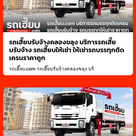
รถเฮี๊ยบรับจ้างคลองขลุง บริการรถเฮี๊ย
บรับจ้าง รถเฮี๊ยบให้เช่า ให้เช่ารถบรรทุกติด
เครนราคาถูก
รถเฮี๊ยบ.com รถเฮี๊ยบรับจ้างคลองขลุง บริ