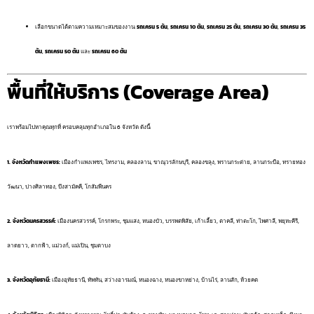
เลือกขนาดได้ตามความเหมาะสมของงาน:
รถเครน 5 ตัน
,
รถเครน 10 ตัน
,
รถเครน 25 ตัน
,
รถเครน 30 ตัน
,
รถเครน 35
ตัน
,
รถเครน 50 ตัน
และ
รถเครน 60 ตัน
พื้นที่ให้บริการ (Coverage Area)
เราพร้อมไปหาคุณทุกที่ ครอบคลุมทุกอำเภอใน 6 จังหวัด ดังนี้:
1. จังหวัดกำแพงเพชร:
เมืองกำแพงเพชร, ไทรงาม, คลองลาน, ขาณุวรลักษบุรี, คลองขลุง, พรานกระต่าย, ลานกระบือ, ทรายทอง
วัฒนา, ปางศิลาทอง, บึงสามัคคี, โกสัมพีนคร
2. จังหวัดนครสวรรค์:
เมืองนครสวรรค์, โกรกพระ, ชุมแสง, หนองบัว, บรรพตพิสัย, เก้าเลี้ยว, ตาคลี, ท่าตะโก, ไพศาลี, พยุหะคีรี,
ลาดยาว, ตากฟ้า, แม่วงก์, แม่เปิน, ชุมตาบง
3. จังหวัดอุทัยธานี:
เมืองอุทัยธานี, ทัพทัน, สว่างอารมณ์, หนองฉาง, หนองขาหย่าง, บ้านไร่, ลานสัก, ห้วยคต