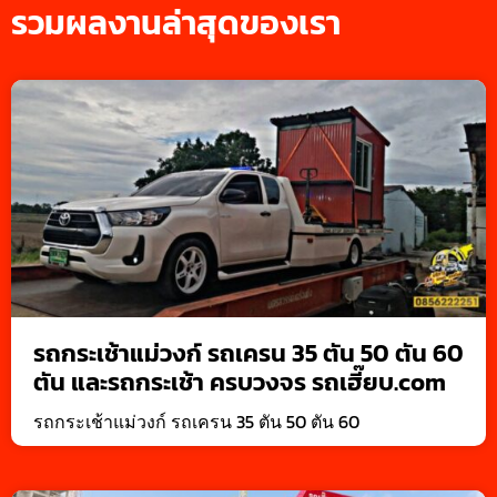
รวมผลงานล่าสุดของเรา
รถกระเช้าแม่วงก์ รถเครน 35 ตัน 50 ตัน 60
ตัน และรถกระเช้า ครบวงจร รถเฮี๊ยบ.com
รถกระเช้าแม่วงก์ รถเครน 35 ตัน 50 ตัน 60