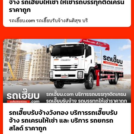
จ้าง รถเฮี๊ยบให้เช่า ให้เช่ารถบรรทุกติดเครน
ราคาถูก
รถเฮี๊ยบ.com รถเฮี๊ยบรับจ้างสันติสุข บริ
รถเฮี๊ยบรับจ้างวังทอง บริการรถเฮี๊ยบรับ
จ้าง รถเครนให้เช่า และ บริการ รถยกรถ
สไลด์ ราคาถูก