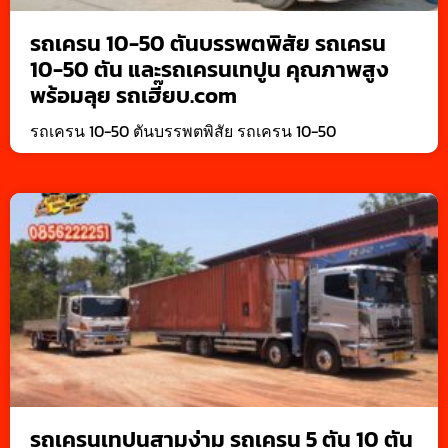
รถเครน 10-50 ตันบรรพตพิสัย รถเครน
10-50 ตัน และรถเครนเทปูน คุณภาพสูง
พร้อมลุย รถเฮี๊ยบ.com
รถเครน 10-50 ตันบรรพตพิสัย รถเครน 10-50
รถเครนเทปูนสามง่าม รถเครน 5 ตัน 10 ตัน