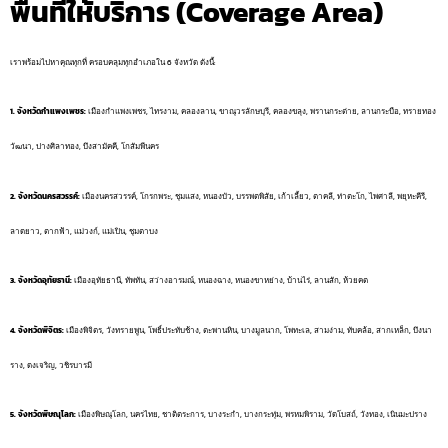
พื้นที่ให้บริการ (Coverage Area)
เราพร้อมไปหาคุณทุกที่ ครอบคลุมทุกอำเภอใน 6 จังหวัด ดังนี้:
1. จังหวัดกำแพงเพชร:
เมืองกำแพงเพชร, ไทรงาม, คลองลาน, ขาณุวรลักษบุรี, คลองขลุง, พรานกระต่าย, ลานกระบือ, ทรายทอง
วัฒนา, ปางศิลาทอง, บึงสามัคคี, โกสัมพีนคร
2. จังหวัดนครสวรรค์:
เมืองนครสวรรค์, โกรกพระ, ชุมแสง, หนองบัว, บรรพตพิสัย, เก้าเลี้ยว, ตาคลี, ท่าตะโก, ไพศาลี, พยุหะคีรี,
ลาดยาว, ตากฟ้า, แม่วงก์, แม่เปิน, ชุมตาบง
3. จังหวัดอุทัยธานี:
เมืองอุทัยธานี, ทัพทัน, สว่างอารมณ์, หนองฉาง, หนองขาหย่าง, บ้านไร่, ลานสัก, ห้วยคต
4. จังหวัดพิจิตร:
เมืองพิจิตร, วังทรายพูน, โพธิ์ประทับช้าง, ตะพานหิน, บางมูลนาก, โพทะเล, สามง่าม, ทับคล้อ, สากเหล็ก, บึงนา
ราง, ดงเจริญ, วชิรบารมี
5. จังหวัดพิษณุโลก:
เมืองพิษณุโลก, นครไทย, ชาติตระการ, บางระกำ, บางกระทุ่ม, พรหมพิราม, วัดโบสถ์, วังทอง, เนินมะปราง