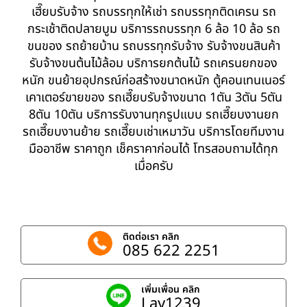
เฮี๊ยบรับจ้าง รถบรรทุกให้เช่า รถบรรทุกติดเครน รถ
กระเช้าติดปลายบูม บริการรถบรรทุก 6 ล้อ 10 ล้อ รถ
ขนของ รถย้ายบ้าน รถบรรทุกรับจ้าง รับจ้างขนสินค้า
รับจ้างขนต้นไม้ล้อม บริการยกต้นไม้ รถเครนยกของ
หนัก ขนย้ายอุปกรณ์ก่อสร้างขนาดหนัก ตู้คอนเทนเนอร์
เคาเตอร์ขายของ รถเฮี๊ยบรับจ้างขนาด 1ตัน 3ตัน 5ตัน
8ตัน 10ตัน บริการรับงานทุกรูปแบบ รถเฮี๊ยบงานยก
รถเฮี๊ยบงานย้าย รถเฮี๊ยบเช่าเหมาวัน บริการโดยทีมงาน
มืออาชีพ ราคาถูก เช็คราคาก่อนได้ โทรสอบถามได้ทุก
เมื่อครับ
ติดต่อเรา คลิก
085 622 2251
เพิ่มเพื่อน คลิก
Lay1239