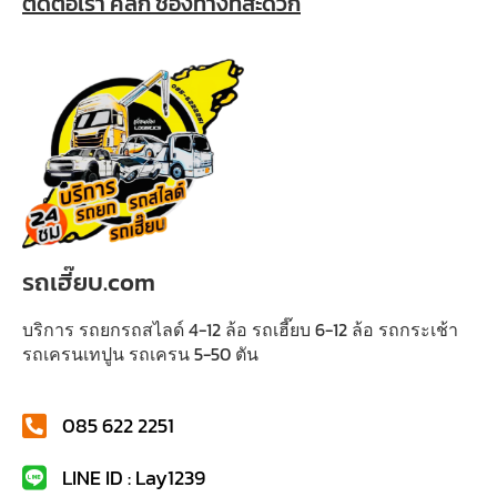
ติดต่อเรา คลิก ช่องทางที่สะดวก
รถเฮี๊ยบ.com
บริการ รถยกรถสไลด์ 4-12 ล้อ รถเฮี๊ยบ 6-12 ล้อ รถกระเช้า
รถเครนเทปูน รถเครน 5-50 ตัน
085 622 2251
LINE ID : Lay1239