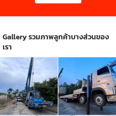
Gallery รวมภาพลูกค้าบางส่วนของ
เรา