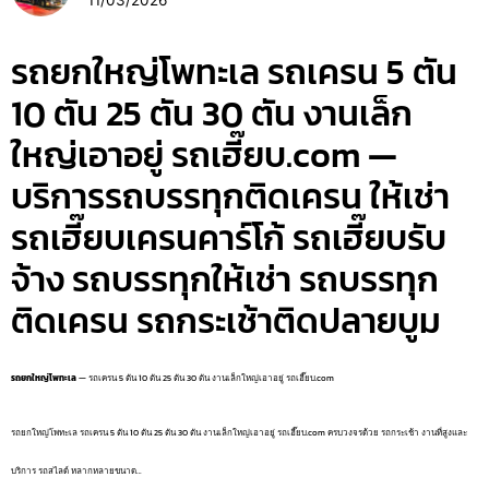
11/03/2026
รถยกใหญ่โพทะเล รถเครน 5 ตัน
10 ตัน 25 ตัน 30 ตัน งานเล็ก
ใหญ่เอาอยู่ รถเฮี๊ยบ.com —
บริการรถบรรทุกติดเครน ให้เช่า
รถเฮี๊ยบเครนคาร์โก้ รถเฮี๊ยบรับ
จ้าง รถบรรทุกให้เช่า รถบรรทุก
ติดเครน รถกระเช้าติดปลายบูม
รถยกใหญ่โพทะเล
— รถเครน 5 ตัน 10 ตัน 25 ตัน 30 ตัน งานเล็กใหญ่เอาอยู่ รถเฮี๊ยบ.com
รถยกใหญ่โพทะเล รถเครน 5 ตัน 10 ตัน 25 ตัน 30 ตัน งานเล็กใหญ่เอาอยู่ รถเฮี๊ยบ.com ครบวงจรด้วย รถกระเช้า งานที่สูงและ
บริการ รถสไลด์ หลากหลายขนาด…