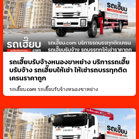
รถเฮี๊ยบรับจ้างหนองขาหย่าง บริการรถเฮี๊ย
บรับจ้าง รถเฮี๊ยบให้เช่า ให้เช่ารถบรรทุกติด
เครนราคาถูก
รถเฮี๊ยบ.com รถเฮี๊ยบรับจ้างหนองขาหย่าง