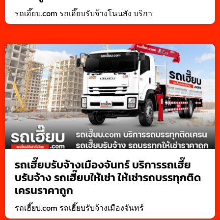
รถเฮี๊ยบ.com รถเฮี๊ยบรับจ้างโนนสัง บริกา
รถเฮี๊ยบรับจ้างเมืองจันทร์ บริการรถเฮี๊ย
บรับจ้าง รถเฮี๊ยบให้เช่า ให้เช่ารถบรรทุกติด
เครนราคาถูก
รถเฮี๊ยบ.com รถเฮี๊ยบรับจ้างเมืองจันทร์