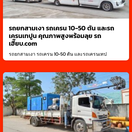
รถยกสามเงา รถเครน 10-50 ตัน และรถ
เครนเทปูน คุณภาพสูงพร้อมลุย รถ
เฮี๊ยบ.com
รถยกสามเงา รถเครน 10-50 ตัน และรถเครนเทป