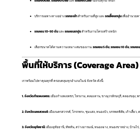
รถเฮี๊ยบ6ล้อ
,
รถเฮี๊ยบ10ล้อ
และ
รถเฮี๊ยบ12ล้อ
รองรับทุกน้ำหนัก
บริการเฉพาะทางอย่าง
รถกระเช้า
สำหรับงานที่สูง และ
รถเฮี๊ยบเทปูน
เพื่ออำนวย
รถเครน 10-50 ตัน
และ
รถเครนเทปูน
สำหรับงานโครงสร้างหนัก
เลือกขนาดได้ตามความเหมาะสมของงาน:
รถเครน 5 ตัน
,
รถเครน 10 ตัน
,
รถเครน
พื้นที่ให้บริการ (Coverage Area)
เราพร้อมไปหาคุณทุกที่ ครอบคลุมทุกอำเภอใน 6 จังหวัด ดังนี้:
1. จังหวัดกำแพงเพชร:
เมืองกำแพงเพชร, ไทรงาม, คลองลาน, ขาณุวรลักษบุรี, คลองขลุง, พ
2. จังหวัดนครสวรรค์:
เมืองนครสวรรค์, โกรกพระ, ชุมแสง, หนองบัว, บรรพตพิสัย, เก้าเลี้ยว, ต
3. จังหวัดอุทัยธานี:
เมืองอุทัยธานี, ทัพทัน, สว่างอารมณ์, หนองฉาง, หนองขาหย่าง, บ้านไร่