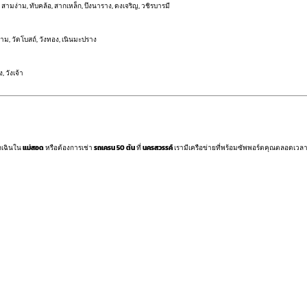
 สามง่าม, ทับคล้อ, สากเหล็ก, บึงนาราง, ดงเจริญ, วชิรบารมี
ม, วัดโบสถ์, วังทอง, เนินมะปราง
 วังเจ้า
กเฉินใน
แม่สอด
หรือต้องการเช่า
รถเครน 50 ตัน
ที่
นครสวรรค์
เรามีเครือข่ายที่พร้อมซัพพอร์ตคุณตลอดเวล