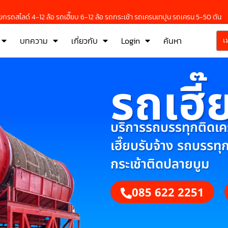
กรถสไลด์ 4-12 ล้อ รถเฮี๊ยบ 6-12 ล้อ รถกระเช้า รถเครนเทปูน รถเครน 5-50 ตัน
บทความ
เกี่ยวกับ
Login
ค้นหา
เ
รถเฮี๊
บริการรถบรรทุกติดเครน
เฮี๊ยบรับจ้าง รถบรรทุ
กระเช้าติดปลายบูม
085 622 2251