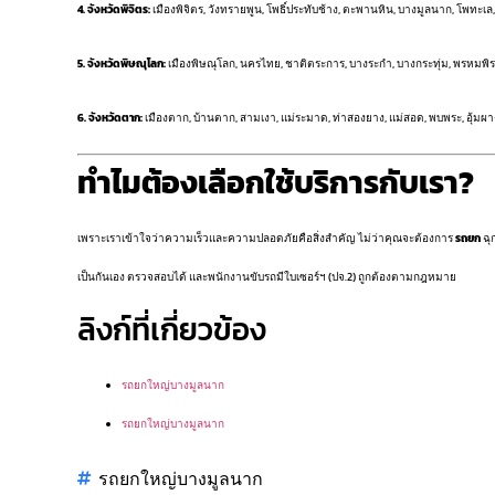
4. จังหวัดพิจิตร:
เมืองพิจิตร, วังทรายพูน, โพธิ์ประทับช้าง, ตะพานหิน, บางมูลนาก, โพทะเล,
5. จังหวัดพิษณุโลก:
เมืองพิษณุโลก, นครไทย, ชาติตระการ, บางระกำ, บางกระทุ่ม, พรหมพิรา
6. จังหวัดตาก:
เมืองตาก, บ้านตาก, สามเงา, แม่ระมาด, ท่าสองยาง, แม่สอด, พบพระ, อุ้มผาง,
ทำไมต้องเลือกใช้บริการกับเรา?
เพราะเราเข้าใจว่าความเร็วและความปลอดภัยคือสิ่งสำคัญ ไม่ว่าคุณจะต้องการ
รถยก
ฉุ
เป็นกันเอง ตรวจสอบได้ และพนักงานขับรถมีใบเซอร์ฯ (ปจ.2) ถูกต้องตามกฎหมาย
ลิงก์ที่เกี่ยวข้อง
รถยกใหญ่บางมูลนาก
รถยกใหญ่บางมูลนาก
รถยกใหญ่บางมูลนาก