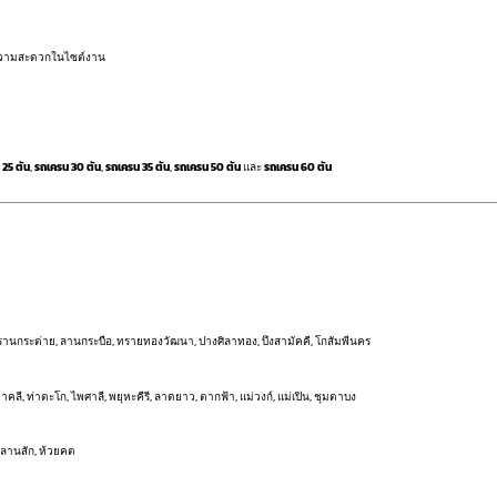
ความสะดวกในไซต์งาน
 25 ตัน
,
รถเครน 30 ตัน
,
รถเครน 35 ตัน
,
รถเครน 50 ตัน
และ
รถเครน 60 ตัน
รานกระต่าย, ลานกระบือ, ทรายทองวัฒนา, ปางศิลาทอง, บึงสามัคคี, โกสัมพีนคร
าคลี, ท่าตะโก, ไพศาลี, พยุหะคีรี, ลาดยาว, ตากฟ้า, แม่วงก์, แม่เปิน, ชุมตาบง
, ลานสัก, ห้วยคต