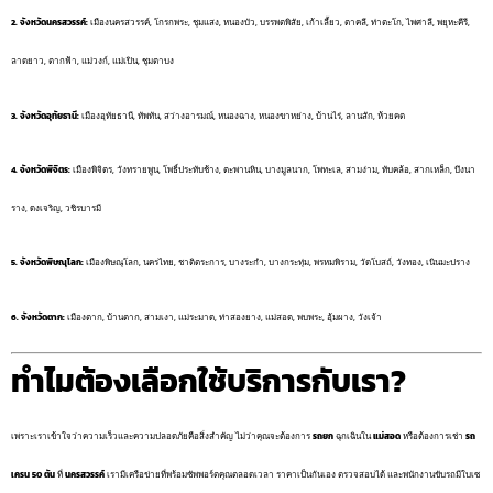
2. จังหวัดนครสวรรค์:
เมืองนครสวรรค์, โกรกพระ, ชุมแสง, หนองบัว, บรรพตพิสัย, เก้าเลี้ยว, ตาคลี, ท่าตะโก, ไพศาลี, พยุหะคีรี,
ลาดยาว, ตากฟ้า, แม่วงก์, แม่เปิน, ชุมตาบง
3. จังหวัดอุทัยธานี:
เมืองอุทัยธานี, ทัพทัน, สว่างอารมณ์, หนองฉาง, หนองขาหย่าง, บ้านไร่, ลานสัก, ห้วยคต
4. จังหวัดพิจิตร:
เมืองพิจิตร, วังทรายพูน, โพธิ์ประทับช้าง, ตะพานหิน, บางมูลนาก, โพทะเล, สามง่าม, ทับคล้อ, สากเหล็ก, บึงนา
ราง, ดงเจริญ, วชิรบารมี
5. จังหวัดพิษณุโลก:
เมืองพิษณุโลก, นครไทย, ชาติตระการ, บางระกำ, บางกระทุ่ม, พรหมพิราม, วัดโบสถ์, วังทอง, เนินมะปราง
6. จังหวัดตาก:
เมืองตาก, บ้านตาก, สามเงา, แม่ระมาด, ท่าสองยาง, แม่สอด, พบพระ, อุ้มผาง, วังเจ้า
ทำไมต้องเลือกใช้บริการกับเรา?
เพราะเราเข้าใจว่าความเร็วและความปลอดภัยคือสิ่งสำคัญ ไม่ว่าคุณจะต้องการ
รถยก
ฉุกเฉินใน
แม่สอด
หรือต้องการเช่า
รถ
เครน 50 ตัน
ที่
นครสวรรค์
เรามีเครือข่ายที่พร้อมซัพพอร์ตคุณตลอดเวลา ราคาเป็นกันเอง ตรวจสอบได้ และพนักงานขับรถมีใบเซ