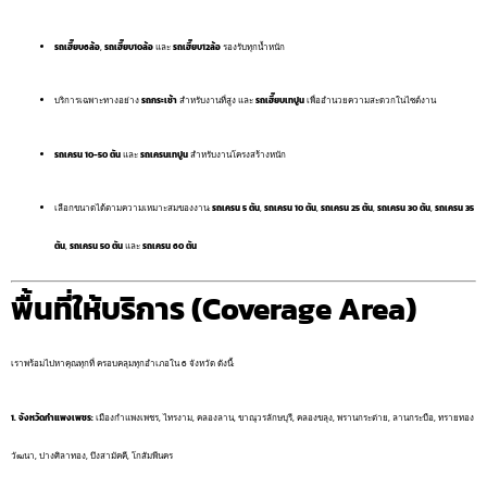
รถเฮี๊ยบ6ล้อ
,
รถเฮี๊ยบ10ล้อ
และ
รถเฮี๊ยบ12ล้อ
รองรับทุกน้ำหนัก
บริการเฉพาะทางอย่าง
รถกระเช้า
สำหรับงานที่สูง และ
รถเฮี๊ยบเทปูน
เพื่ออำนวยความสะดวกในไซต์งาน
รถเครน 10-50 ตัน
และ
รถเครนเทปูน
สำหรับงานโครงสร้างหนัก
เลือกขนาดได้ตามความเหมาะสมของงาน:
รถเครน 5 ตัน
,
รถเครน 10 ตัน
,
รถเครน 25 ตัน
,
รถเครน 30 ตัน
,
รถเครน 35
ตัน
,
รถเครน 50 ตัน
และ
รถเครน 60 ตัน
พื้นที่ให้บริการ (Coverage Area)
เราพร้อมไปหาคุณทุกที่ ครอบคลุมทุกอำเภอใน 6 จังหวัด ดังนี้:
1. จังหวัดกำแพงเพชร:
เมืองกำแพงเพชร, ไทรงาม, คลองลาน, ขาณุวรลักษบุรี, คลองขลุง, พรานกระต่าย, ลานกระบือ, ทรายทอง
วัฒนา, ปางศิลาทอง, บึงสามัคคี, โกสัมพีนคร