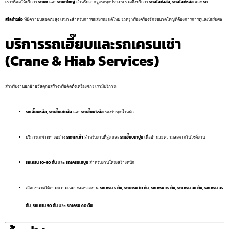
เราพร้อมให้บริการ
รถยก
และ
รถยกใหญ่
สำหรับลากจูงรถทุกประเภท รวมถึงบริการ
รถสไลด์4ล้อ
,
รถสไลด์6ล้อ
และ
รถ
สไลด์12ล้อ
ที่มีความปลอดภัยสูง เหมาะสำหรับการขนส่งรถยนต์ใหม่ รถหรู หรือเครื่องจักรขนาดใหญ่ที่ต้องการการดูแลเป็นพิเศษ
บริการรถเฮี๊ยบและรถเครนเช่า
(Crane & Hiab Services)
สำหรับงานยกย้ายวัสดุก่อสร้างหรือติดตั้งเครื่องจักร เรามีบริการ:
รถเฮี๊ยบ6ล้อ
,
รถเฮี๊ยบ10ล้อ
และ
รถเฮี๊ยบ12ล้อ
รองรับทุกน้ำหนัก
บริการเฉพาะทางอย่าง
รถกระเช้า
สำหรับงานที่สูง และ
รถเฮี๊ยบเทปูน
เพื่ออำนวยความสะดวกในไซต์งาน
รถเครน 10-50 ตัน
และ
รถเครนเทปูน
สำหรับงานโครงสร้างหนัก
เลือกขนาดได้ตามความเหมาะสมของงาน:
รถเครน 5 ตัน
,
รถเครน 10 ตัน
,
รถเครน 25 ตัน
,
รถเครน 30 ตัน
,
รถเครน 35
ตัน
,
รถเครน 50 ตัน
และ
รถเครน 60 ตัน