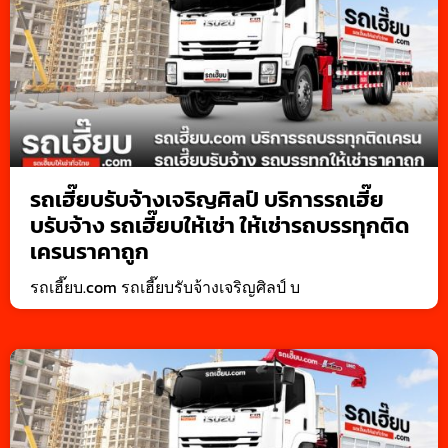
รถเฮี๊ยบรับจ้างเจริญศิลป์ บริการรถเฮี๊ย
บรับจ้าง รถเฮี๊ยบให้เช่า ให้เช่ารถบรรทุกติด
เครนราคาถูก
รถเฮี๊ยบ.com รถเฮี๊ยบรับจ้างเจริญศิลป์ บ