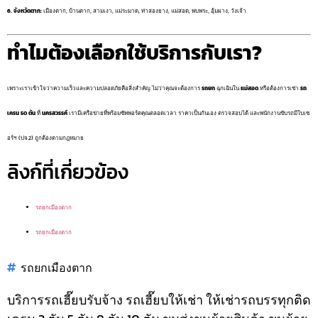
6. จังหวัดตาก:
เมืองตาก, บ้านตาก, สามเงา, แม่ระมาด, ท่าสองยาง, แม่สอด, พบพระ, อุ้มผาง, วังเจ้า
ทำไมต้องเลือกใช้บริการกับเรา?
เพราะเราเข้าใจว่าความเร็วและความปลอดภัยคือสิ่งสำคัญ ไม่ว่าคุณจะต้องการ
รถยก
ฉุกเฉินใน
แม่สอด
หรือต้องการเช่า
รถ
เครน 50 ตัน
ที่
นครสวรรค์
เรามีเครือข่ายที่พร้อมซัพพอร์ตคุณตลอดเวลา ราคาเป็นกันเอง ตรวจสอบได้ และพนักงานขับรถมีใบเซ
อร์ฯ (ปจ.2) ถูกต้องตามกฎหมาย
ลิงก์ที่เกี่ยวข้อง
รถยกเมืองตาก
รถยกเมืองตาก
รถยกเมืองตาก
บริการรถเฮี๊ยบรับจ้าง รถเฮี๊ยบให้เช่า ให้เช่ารถบรรทุกติด