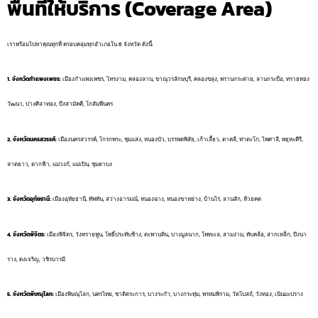
พื้นที่ให้บริการ (Coverage Area)
เราพร้อมไปหาคุณทุกที่ ครอบคลุมทุกอำเภอใน 6 จังหวัด ดังนี้:
1. จังหวัดกำแพงเพชร:
เมืองกำแพงเพชร, ไทรงาม, คลองลาน, ขาณุวรลักษบุรี, คลองขลุง, พรานกระต่าย, ลานกระบือ, ทรายทอง
วัฒนา, ปางศิลาทอง, บึงสามัคคี, โกสัมพีนคร
2. จังหวัดนครสวรรค์:
เมืองนครสวรรค์, โกรกพระ, ชุมแสง, หนองบัว, บรรพตพิสัย, เก้าเลี้ยว, ตาคลี, ท่าตะโก, ไพศาลี, พยุหะคีรี,
ลาดยาว, ตากฟ้า, แม่วงก์, แม่เปิน, ชุมตาบง
3. จังหวัดอุทัยธานี:
เมืองอุทัยธานี, ทัพทัน, สว่างอารมณ์, หนองฉาง, หนองขาหย่าง, บ้านไร่, ลานสัก, ห้วยคต
4. จังหวัดพิจิตร:
เมืองพิจิตร, วังทรายพูน, โพธิ์ประทับช้าง, ตะพานหิน, บางมูลนาก, โพทะเล, สามง่าม, ทับคล้อ, สากเหล็ก, บึงนา
ราง, ดงเจริญ, วชิรบารมี
5. จังหวัดพิษณุโลก:
เมืองพิษณุโลก, นครไทย, ชาติตระการ, บางระกำ, บางกระทุ่ม, พรหมพิราม, วัดโบสถ์, วังทอง, เนินมะปราง