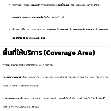
บริการเฉพาะทางอย่าง
รถกระเช้า
สำหรับงานที่สูง และ
รถเฮี๊ยบเทปูน
เพื่ออำนวยความสะดวกในไซต์งาน
รถเครน 10-50 ตัน
และ
รถเครนเทปูน
สำหรับงานโครงสร้างหนัก
เลือกขนาดได้ตามความเหมาะสมของงาน:
รถเครน 5 ตัน
,
รถเครน 10 ตัน
,
รถเครน 25 ตัน
,
รถเครน 30 ตัน
,
รถเครน 35
ตัน
,
รถเครน 50 ตัน
และ
รถเครน 60 ตัน
พื้นที่ให้บริการ (Coverage Area)
เราพร้อมไปหาคุณทุกที่ ครอบคลุมทุกอำเภอใน 6 จังหวัด ดังนี้:
1. จังหวัดกำแพงเพชร:
เมืองกำแพงเพชร, ไทรงาม, คลองลาน, ขาณุวรลักษบุรี, คลองขลุง, พรานกระต่าย, ลานกระบือ, ทรายทอง
วัฒนา, ปางศิลาทอง, บึงสามัคคี, โกสัมพีนคร
2. จังหวัดนครสวรรค์:
เมืองนครสวรรค์, โกรกพระ, ชุมแสง, หนองบัว, บรรพตพิสัย, เก้าเลี้ยว, ตาคลี, ท่าตะโก, ไพศาลี, พยุหะคีรี,
ลาดยาว, ตากฟ้า, แม่วงก์, แม่เปิน, ชุมตาบง