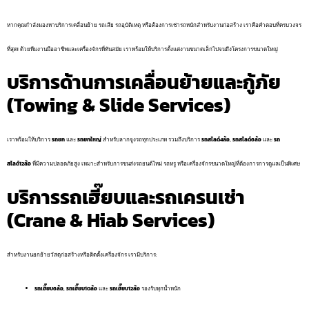
หากคุณกำลังมองหาบริการเคลื่อนย้าย รถเสีย รถอุบัติเหตุ หรือต้องการเช่ารถหนักสำหรับงานก่อสร้าง เราคือคำตอบที่ครบวงจร
ที่สุด! ด้วยทีมงานมืออาชีพและเครื่องจักรที่ทันสมัย เราพร้อมให้บริการตั้งแต่งานขนาดเล็กไปจนถึงโครงการขนาดใหญ่
บริการด้านการเคลื่อนย้ายและกู้ภัย
(Towing & Slide Services)
เราพร้อมให้บริการ
รถยก
และ
รถยกใหญ่
สำหรับลากจูงรถทุกประเภท รวมถึงบริการ
รถสไลด์4ล้อ
,
รถสไลด์6ล้อ
และ
รถ
สไลด์12ล้อ
ที่มีความปลอดภัยสูง เหมาะสำหรับการขนส่งรถยนต์ใหม่ รถหรู หรือเครื่องจักรขนาดใหญ่ที่ต้องการการดูแลเป็นพิเศษ
บริการรถเฮี๊ยบและรถเครนเช่า
(Crane & Hiab Services)
สำหรับงานยกย้ายวัสดุก่อสร้างหรือติดตั้งเครื่องจักร เรามีบริการ:
รถเฮี๊ยบ6ล้อ
,
รถเฮี๊ยบ10ล้อ
และ
รถเฮี๊ยบ12ล้อ
รองรับทุกน้ำหนัก