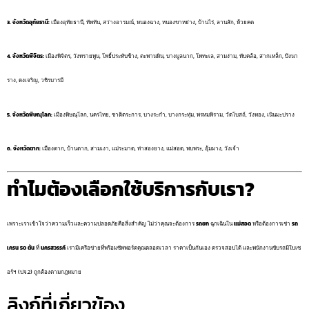
3. จังหวัดอุทัยธานี:
เมืองอุทัยธานี, ทัพทัน, สว่างอารมณ์, หนองฉาง, หนองขาหย่าง, บ้านไร่, ลานสัก, ห้วยคต
4. จังหวัดพิจิตร:
เมืองพิจิตร, วังทรายพูน, โพธิ์ประทับช้าง, ตะพานหิน, บางมูลนาก, โพทะเล, สามง่าม, ทับคล้อ, สากเหล็ก, บึงนา
ราง, ดงเจริญ, วชิรบารมี
5. จังหวัดพิษณุโลก:
เมืองพิษณุโลก, นครไทย, ชาติตระการ, บางระกำ, บางกระทุ่ม, พรหมพิราม, วัดโบสถ์, วังทอง, เนินมะปราง
6. จังหวัดตาก:
เมืองตาก, บ้านตาก, สามเงา, แม่ระมาด, ท่าสองยาง, แม่สอด, พบพระ, อุ้มผาง, วังเจ้า
ทำไมต้องเลือกใช้บริการกับเรา?
เพราะเราเข้าใจว่าความเร็วและความปลอดภัยคือสิ่งสำคัญ ไม่ว่าคุณจะต้องการ
รถยก
ฉุกเฉินใน
แม่สอด
หรือต้องการเช่า
รถ
เครน 50 ตัน
ที่
นครสวรรค์
เรามีเครือข่ายที่พร้อมซัพพอร์ตคุณตลอดเวลา ราคาเป็นกันเอง ตรวจสอบได้ และพนักงานขับรถมีใบเซ
อร์ฯ (ปจ.2) ถูกต้องตามกฎหมาย
ลิงก์ที่เกี่ยวข้อง