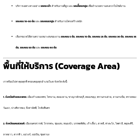
บริการเฉพาะทางอย่าง
รถกระเช้า
สำหรับงานที่สูง และ
รถเฮี๊ยบเทปูน
เพื่ออำนวยความสะดวกในไซต์งาน
รถเครน 10-50 ตัน
และ
รถเครนเทปูน
สำหรับงานโครงสร้างหนัก
เลือกขนาดได้ตามความเหมาะสมของงาน:
รถเครน 5 ตัน
,
รถเครน 10 ตัน
,
รถเครน 25 ตัน
,
รถเครน 30 ตัน
,
รถเครน 35
ตัน
,
รถเครน 50 ตัน
และ
รถเครน 60 ตัน
พื้นที่ให้บริการ (Coverage Area)
เราพร้อมไปหาคุณทุกที่ ครอบคลุมทุกอำเภอใน 6 จังหวัด ดังนี้:
1. จังหวัดกำแพงเพชร:
เมืองกำแพงเพชร, ไทรงาม, คลองลาน, ขาณุวรลักษบุรี, คลองขลุง, พรานกระต่าย, ลานกระบือ, ทรายทอง
วัฒนา, ปางศิลาทอง, บึงสามัคคี, โกสัมพีนคร
2. จังหวัดนครสวรรค์:
เมืองนครสวรรค์, โกรกพระ, ชุมแสง, หนองบัว, บรรพตพิสัย, เก้าเลี้ยว, ตาคลี, ท่าตะโก, ไพศาลี, พยุหะคีรี,
ลาดยาว, ตากฟ้า, แม่วงก์, แม่เปิน, ชุมตาบง