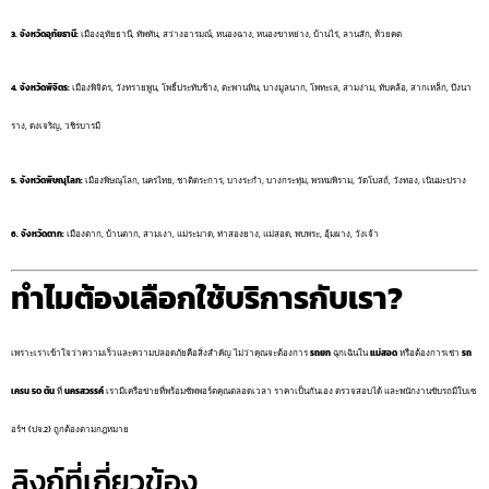
3. จังหวัดอุทัยธานี:
เมืองอุทัยธานี, ทัพทัน, สว่างอารมณ์, หนองฉาง, หนองขาหย่าง, บ้านไร่, ลานสัก, ห้วยคต
4. จังหวัดพิจิตร:
เมืองพิจิตร, วังทรายพูน, โพธิ์ประทับช้าง, ตะพานหิน, บางมูลนาก, โพทะเล, สามง่าม, ทับคล้อ, สากเหล็ก, บึงนา
ราง, ดงเจริญ, วชิรบารมี
5. จังหวัดพิษณุโลก:
เมืองพิษณุโลก, นครไทย, ชาติตระการ, บางระกำ, บางกระทุ่ม, พรหมพิราม, วัดโบสถ์, วังทอง, เนินมะปราง
6. จังหวัดตาก:
เมืองตาก, บ้านตาก, สามเงา, แม่ระมาด, ท่าสองยาง, แม่สอด, พบพระ, อุ้มผาง, วังเจ้า
ทำไมต้องเลือกใช้บริการกับเรา?
เพราะเราเข้าใจว่าความเร็วและความปลอดภัยคือสิ่งสำคัญ ไม่ว่าคุณจะต้องการ
รถยก
ฉุกเฉินใน
แม่สอด
หรือต้องการเช่า
รถ
เครน 50 ตัน
ที่
นครสวรรค์
เรามีเครือข่ายที่พร้อมซัพพอร์ตคุณตลอดเวลา ราคาเป็นกันเอง ตรวจสอบได้ และพนักงานขับรถมีใบเซ
อร์ฯ (ปจ.2) ถูกต้องตามกฎหมาย
ลิงก์ที่เกี่ยวข้อง