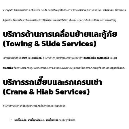
หากคุณกำลังมองหาบริการเคลื่อนย้าย รถเสีย รถอุบัติเหตุ หรือต้องการเช่ารถหนักสำหรับงานก่อสร้าง เราคือคำตอบที่ครบวงจร
ที่สุด! ด้วยทีมงานมืออาชีพและเครื่องจักรที่ทันสมัย เราพร้อมให้บริการตั้งแต่งานขนาดเล็กไปจนถึงโครงการขนาดใหญ่
บริการด้านการเคลื่อนย้ายและกู้ภัย
(Towing & Slide Services)
เราพร้อมให้บริการ
รถยก
และ
รถยกใหญ่
สำหรับลากจูงรถทุกประเภท รวมถึงบริการ
รถสไลด์4ล้อ
,
รถสไลด์6ล้อ
และ
รถ
สไลด์12ล้อ
ที่มีความปลอดภัยสูง เหมาะสำหรับการขนส่งรถยนต์ใหม่ รถหรู หรือเครื่องจักรขนาดใหญ่ที่ต้องการการดูแลเป็นพิเศษ
บริการรถเฮี๊ยบและรถเครนเช่า
(Crane & Hiab Services)
สำหรับงานยกย้ายวัสดุก่อสร้างหรือติดตั้งเครื่องจักร เรามีบริการ:
รถเฮี๊ยบ6ล้อ
,
รถเฮี๊ยบ10ล้อ
และ
รถเฮี๊ยบ12ล้อ
รองรับทุกน้ำหนัก