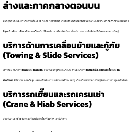
ล่างและภาคกลางตอนบน
หากคุณกำลังมองหาบริการเคลื่อนย้าย รถเสีย รถอุบัติเหตุ หรือต้องการเช่ารถหนักสำหรับงานก่อสร้าง เราคือคำตอบที่ครบวงจร
ที่สุด! ด้วยทีมงานมืออาชีพและเครื่องจักรที่ทันสมัย เราพร้อมให้บริการตั้งแต่งานขนาดเล็กไปจนถึงโครงการขนาดใหญ่
บริการด้านการเคลื่อนย้ายและกู้ภัย
(Towing & Slide Services)
เราพร้อมให้บริการ
รถยก
และ
รถยกใหญ่
สำหรับลากจูงรถทุกประเภท รวมถึงบริการ
รถสไลด์4ล้อ
,
รถสไลด์6ล้อ
และ
รถ
สไลด์12ล้อ
ที่มีความปลอดภัยสูง เหมาะสำหรับการขนส่งรถยนต์ใหม่ รถหรู หรือเครื่องจักรขนาดใหญ่ที่ต้องการการดูแลเป็นพิเศษ
บริการรถเฮี๊ยบและรถเครนเช่า
(Crane & Hiab Services)
สำหรับงานยกย้ายวัสดุก่อสร้างหรือติดตั้งเครื่องจักร เรามีบริการ: