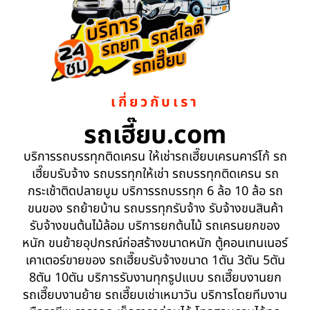
เกี่ยวกับเรา
รถเฮี๊ยบ.com
บริการรถบรรทุกติดเครน ให้เช่ารถเฮี๊ยบเครนคาร์โก้ รถ
เฮี๊ยบรับจ้าง รถบรรทุกให้เช่า รถบรรทุกติดเครน รถ
กระเช้าติดปลายบูม บริการรถบรรทุก 6 ล้อ 10 ล้อ รถ
ขนของ รถย้ายบ้าน รถบรรทุกรับจ้าง รับจ้างขนสินค้า
รับจ้างขนต้นไม้ล้อม บริการยกต้นไม้ รถเครนยกของ
หนัก ขนย้ายอุปกรณ์ก่อสร้างขนาดหนัก ตู้คอนเทนเนอร์
เคาเตอร์ขายของ รถเฮี๊ยบรับจ้างขนาด 1ตัน 3ตัน 5ตัน
8ตัน 10ตัน บริการรับงานทุกรูปแบบ รถเฮี๊ยบงานยก
รถเฮี๊ยบงานย้าย รถเฮี๊ยบเช่าเหมาวัน บริการโดยทีมงาน