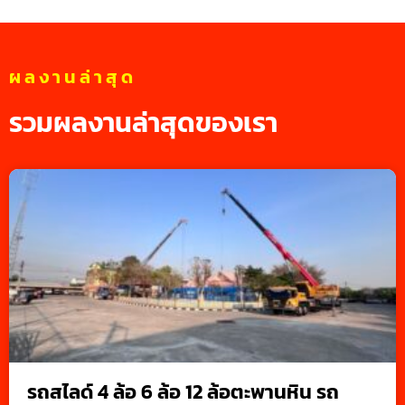
ผลงานล่าสุด
รวมผลงานล่าสุดของเรา
รถสไลด์ 4 ล้อ 6 ล้อ 12 ล้อตะพานหิน รถ