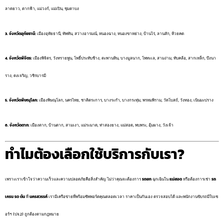
ลาดยาว, ตากฟ้า, แม่วงก์, แม่เปิน, ชุมตาบง
3. จังหวัดอุทัยธานี:
เมืองอุทัยธานี, ทัพทัน, สว่างอารมณ์, หนองฉาง, หนองขาหย่าง, บ้านไร่, ลานสัก, ห้วยคต
4. จังหวัดพิจิตร:
เมืองพิจิตร, วังทรายพูน, โพธิ์ประทับช้าง, ตะพานหิน, บางมูลนาก, โพทะเล, สามง่าม, ทับคล้อ, สากเหล็ก, บึงนา
ราง, ดงเจริญ, วชิรบารมี
5. จังหวัดพิษณุโลก:
เมืองพิษณุโลก, นครไทย, ชาติตระการ, บางระกำ, บางกระทุ่ม, พรหมพิราม, วัดโบสถ์, วังทอง, เนินมะปราง
6. จังหวัดตาก:
เมืองตาก, บ้านตาก, สามเงา, แม่ระมาด, ท่าสองยาง, แม่สอด, พบพระ, อุ้มผาง, วังเจ้า
ทำไมต้องเลือกใช้บริการกับเรา?
เพราะเราเข้าใจว่าความเร็วและความปลอดภัยคือสิ่งสำคัญ ไม่ว่าคุณจะต้องการ
รถยก
ฉุกเฉินใน
แม่สอด
หรือต้องการเช่า
รถ
เครน 50 ตัน
ที่
นครสวรรค์
เรามีเครือข่ายที่พร้อมซัพพอร์ตคุณตลอดเวลา ราคาเป็นกันเอง ตรวจสอบได้ และพนักงานขับรถมีใบเซ
อร์ฯ (ปจ.2) ถูกต้องตามกฎหมาย