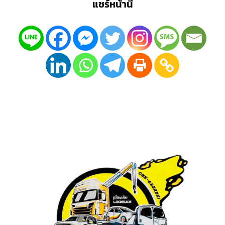
แชร์หน้านี้