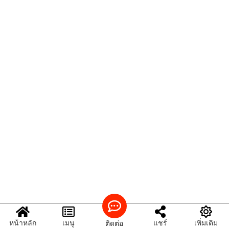
หน้าหลัก
เมนู
แชร์
เพิ่มเติม
ติดต่อ