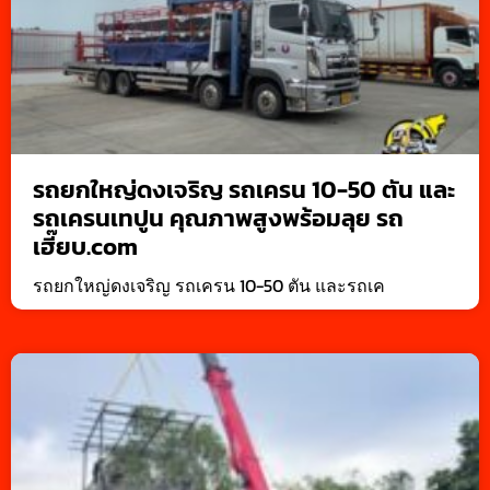
รถยกใหญ่ดงเจริญ รถเครน 10-50 ตัน และ
รถเครนเทปูน คุณภาพสูงพร้อมลุย รถ
เฮี๊ยบ.com
รถยกใหญ่ดงเจริญ รถเครน 10-50 ตัน และรถเค