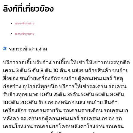
ลิงก์ที่เกี่ยวข้อง
รถกระเช้าสามง่าม
รถกระเช้าสามง่าม
รถกระเช้าสามง่าม
บริการรถเฮี๊ยบรับจ้าง รถเฮี๊ยบให้เช่า ให้เช่ารถบรรทุกติด
เครน 3 ตัน 5 ตัน 8 ตัน 10 ตัน ขนส่งขนย้ายสินค้า ขนย้าย
สิ่งของ ขนย้ายเครื่องจักร ขนย้ายตู้คอนเทนเนอร์ วัสดุ
ก่อสร้าง อุปกรณ์ทุกชนิด
บริการให้เช่ารถเครน รถเครน
รับจ้างทุกขนาด 10ตัน 25ตัน 35ตัน 50ตัน 60ตัน 80ตัน
100ตัน 200ตัน รับยกของหนัก ขนส่ง ขนย้าย สินค้า
เครื่องจักร รถเครนรายวัน รถเครนรายเดือน รถเครนยก
หลังคา รถเครนยกตู้คอนเทนเนอร์ รถเครนยกของ รถ
เครนโรงงาน รถเครนยกโครงหลังคาโรงงาน รถเครน