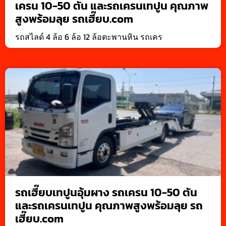
เครน 10-50 ตัน และรถเครนเทปูน คุณภาพ
สูงพร้อมลุย รถเฮี๊ยบ.com
รถสไลด์ 4 ล้อ 6 ล้อ 12 ล้อตะพานหิน รถเคร
รถเฮี๊ยบเทปูนอุ้มผาง รถเครน 10-50 ตัน
และรถเครนเทปูน คุณภาพสูงพร้อมลุย รถ
เฮี๊ยบ.com