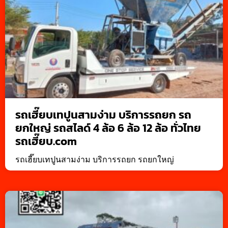
รถเฮี๊ยบเทปูนสามง่าม บริการรถยก รถ
ยกใหญ่ รถสไลด์ 4 ล้อ 6 ล้อ 12 ล้อ ทั่วไทย
รถเฮี๊ยบ.com
รถเฮี๊ยบเทปูนสามง่าม บริการรถยก รถยกใหญ่