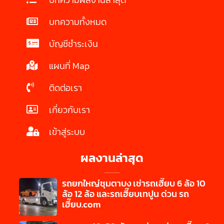
บทความทั้งหมด
บัญชีชำระเงิน
แผนที่ Map
ติดต่อเรา
เกี่ยวกับเรา
เข้าสู่ระบบ
ผลงานล่าสุด
รถยกใหญ่ชุมตาบง เช่ารถเฮี๊ยบ 6 ล้อ 10
ล้อ 12 ล้อ และรถเฮี๊ยบเทปูน ด่วน รถ
เฮี๊ยบ.com