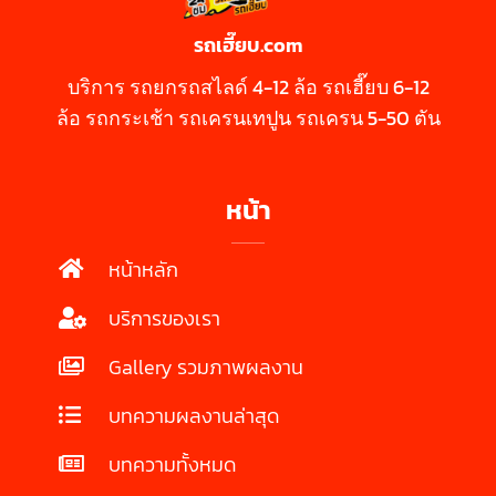
รถเฮี๊ยบ.com
บริการ รถยกรถสไลด์ 4-12 ล้อ รถเฮี๊ยบ 6-12
ล้อ รถกระเช้า รถเครนเทปูน รถเครน 5-50 ตัน
หน้า
หน้าหลัก
บริการของเรา
Gallery รวมภาพผลงาน
บทความผลงานล่าสุด
บทความทั้งหมด