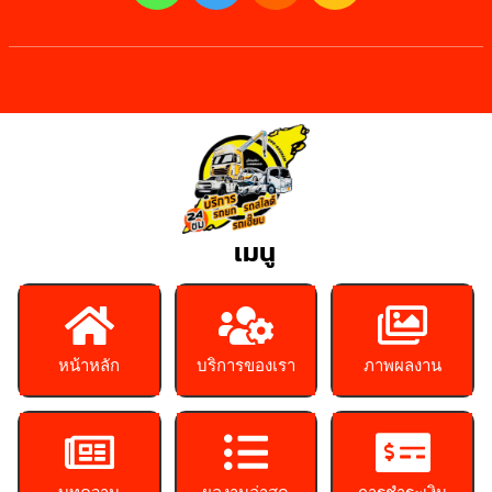
เมนู
หน้าหลัก
บริการของเรา
ภาพผลงาน