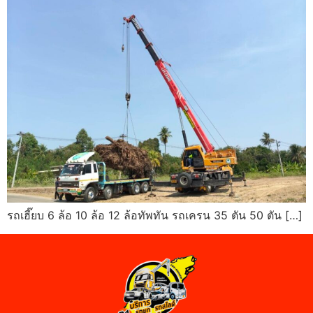
รถเฮี๊ยบ 6 ล้อ 10 ล้อ 12 ล้อทัพทัน รถเครน 35 ตัน 50 ตัน […]