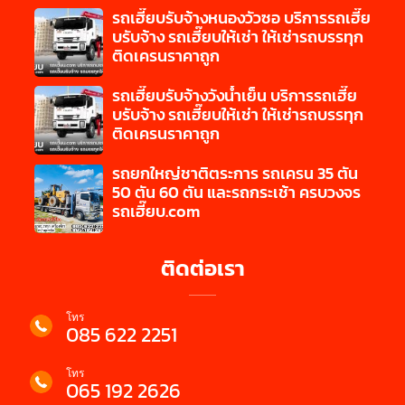
รถเฮี๊ยบรับจ้างหนองวัวซอ บริการรถเฮี๊ย
บรับจ้าง รถเฮี๊ยบให้เช่า ให้เช่ารถบรรทุก
ติดเครนราคาถูก
รถเฮี๊ยบรับจ้างวังน้ำเย็น บริการรถเฮี๊ย
บรับจ้าง รถเฮี๊ยบให้เช่า ให้เช่ารถบรรทุก
ติดเครนราคาถูก
รถยกใหญ่ชาติตระการ รถเครน 35 ตัน
50 ตัน 60 ตัน และรถกระเช้า ครบวงจร
รถเฮี๊ยบ.com
ติดต่อเรา
โทร
085 622 2251
โทร
065 192 2626