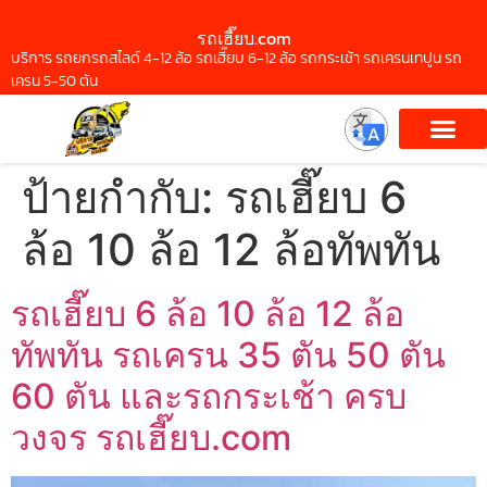
รถเฮี๊ยบ.com
บริการ รถยกรถสไลด์ 4-12 ล้อ รถเฮี๊ยบ 6-12 ล้อ รถกระเช้า รถเครนเทปูน รถ
เครน 5-50 ตัน
ป้ายกำกับ:
รถเฮี๊ยบ 6
ล้อ 10 ล้อ 12 ล้อทัพทัน
รถเฮี๊ยบ 6 ล้อ 10 ล้อ 12 ล้อ
ทัพทัน รถเครน 35 ตัน 50 ตัน
60 ตัน และรถกระเช้า ครบ
วงจร รถเฮี๊ยบ.com