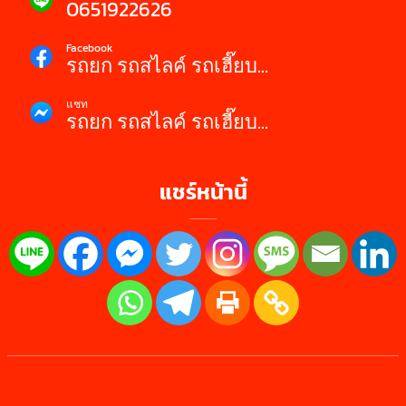
0651922626
Facebook
รถยก รถสไลค์ รถเฮี๊ยบ...
แชท
รถยก รถสไลค์ รถเฮี๊ยบ...
แชร์หน้านี้