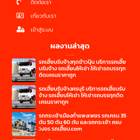
ติดต่อเรา
เกี่ยวกับเรา
เข้าสู่ระบบ
ผลงานล่าสุด
รถเฮี๊ยบรับจ้างกุดข้าวปุ้น บริการรถเฮี๊ย
บรับจ้าง รถเฮี๊ยบให้เช่า ให้เช่ารถบรรทุก
ติดเครนราคาถูก
รถเฮี๊ยบรับจ้างครบุรี บริการรถเฮี๊ยบรับ
จ้าง รถเฮี๊ยบให้เช่า ให้เช่ารถบรรทุกติด
เครนราคาถูก
รถกระเช้าเมืองกำแพงเพชร รถเครน 35
ตัน 50 ตัน 60 ตัน และรถกระเช้า ครบ
วงจร รถเฮี๊ยบ.com