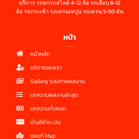
บริการ รถยกรถสไลด์ 4-12 ล้อ รถเฮี๊ยบ 6-12
ล้อ รถกระเช้า รถเครนเทปูน รถเครน 5-50 ตัน
หน้า
หน้าหลัก
บริการของเรา
Gallery รวมภาพผลงาน
บทความผลงานล่าสุด
บทความทั้งหมด
บัญชีชำระเงิน
แผนที่ Map