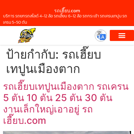
รถเฮี๊ยบ.com
บริการ รถยกรถสไลด์ 4-12 ล้อ รถเฮี๊ยบ 6-12 ล้อ รถกระเช้า รถเครนเทปูน รถ
เครน 5-50 ตัน
ป้ายกำกับ:
รถเฮี๊ยบ
เทปูนเมืองตาก
รถเฮี๊ยบเทปูนเมืองตาก รถเครน
5 ตัน 10 ตัน 25 ตัน 30 ตัน
งานเล็กใหญ่เอาอยู่ รถ
เฮี๊ยบ.com