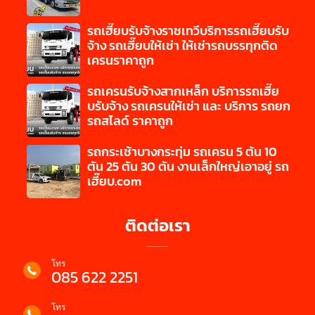
รถเฮี๊ยบรับจ้างราชเทวีบริการรถเฮี๊ยบรับ
จ้าง รถเฮี๊ยบให้เช่า ให้เช่ารถบรรทุกติด
เครนราคาถูก
รถเครนรับจ้างสากเหล็ก บริการรถเฮี๊ย
บรับจ้าง รถเครนให้เช่า และ บริการ รถยก
รถสไลด์ ราคาถูก
รถกระเช้าบางกระทุ่ม รถเครน 5 ตัน 10
ตัน 25 ตัน 30 ตัน งานเล็กใหญ่เอาอยู่ รถ
เฮี๊ยบ.com
ติดต่อเรา
โทร
085 622 2251
โทร