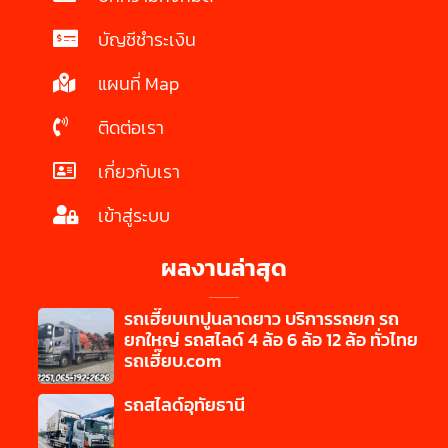
บัญชีชำระเงิน
แผนที่ Map
ติดต่อเรา
เกี่ยวกับเรา
เข้าสู่ระบบ
ผลงานล่าสุด
รถเฮี๊ยบเทปูนลาดยาว บริการรถยก รถ
ยกใหญ่ รถสไลด์ 4 ล้อ 6 ล้อ 12 ล้อ ทั่วไทย
รถเฮี๊ยบ.com
รถสไลด์อุทัยธานี