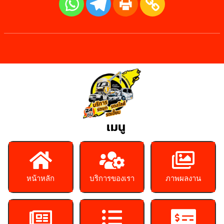
เมนู
หน้าหลัก
บริการของเรา
ภาพผลงาน