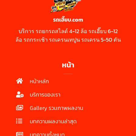
รถเฮี๊ยบ.com
บริการ รถยกรถสไลด์ 4-12 ล้อ รถเฮี๊ยบ 6-12
ล้อ รถกระเช้า รถเครนเทปูน รถเครน 5-50 ตัน
หน้า
หน้าหลัก
บริการของเรา
Gallery รวมภาพผลงาน
บทความผลงานล่าสุด
บทความทั้งหมด