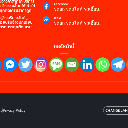
ับจ้างคำตากล้า บริการ
Facebook
จ้าง รถเฮี๊ยบให้เช่า ให้
รถยก รถสไลค์ รถเฮี๊ยบ...
ทุกติดเครนราคาถูก
บจ้างศรีประจันต์
แชท
ี๊ยบรับจ้าง รถเฮี๊ยบ
รถยก รถสไลค์ รถเฮี๊ยบ...
้เช่ารถบรรทุกติดเครน
แชร์หน้านี้
CHANGE LAN
ap
Privacy-Policy