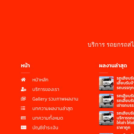
บริการ รถยกรถสไล
หน้า
ผลงานล่าสุด
รถเฮี๊ยบรั
หน้าหลัก
เฮี๊ยบรับจ้
รถบรรทุก
บริการของเรา
รถเฮี๊ยบรั
Gallery รวมภาพผลงาน
รถเฮี๊ยบรับ
เช่ารถบรร
บทความผลงานล่าสุด
รถเฮี๊ยบรั
บทความทั้งหมด
บริการรถเฮ
ให้เช่า ให
บัญชีชำระเงิน
ราคาถูก