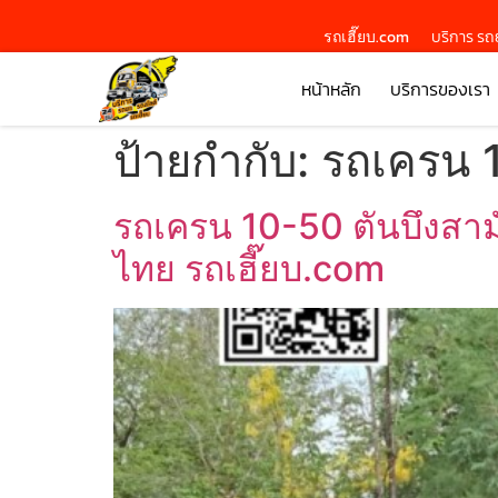
รถเฮี๊ยบ.com
บริการ รถย
หน้าหลัก
บริการของเรา
ป้ายกำกับ:
รถเครน 1
รถเครน 10-50 ตันบึงสามัค
ไทย รถเฮี๊ยบ.com