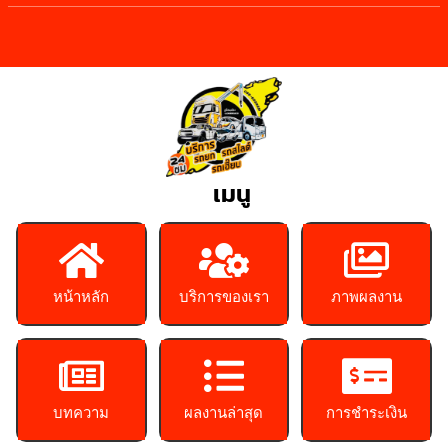
เมนู
หน้าหลัก
บริการของเรา
ภาพผลงาน
บทความ
ผลงานล่าสุด
การชำระเงิน