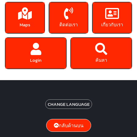
Maps
ติดต่อเรา
เกี่ยวกับเรา
Login
ค้นหา
CHANGE LANGUAGE
กลับด้านบน