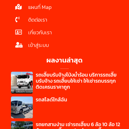
แผนที่ Map
ติดต่อเรา
เกี่ยวกับเรา
เข้าสู่ระบบ
ผลงานล่าสุด
รถเฮี๊ยบรับจ้างโป่งน้ำร้อน บริการรถเฮี๊ย
บรับจ้าง รถเฮี๊ยบให้เช่า ให้เช่ารถบรรทุก
ติดเครนราคาถูก
รถสไลด์ใกล้ฉัน
รถยกสามง่าม เช่ารถเฮี๊ยบ 6 ล้อ 10 ล้อ 12