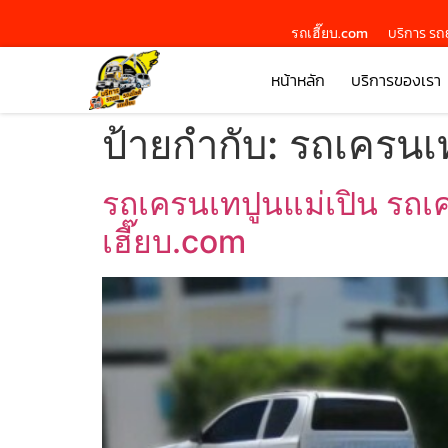
รถเฮี๊ยบ.com
บริการ รถย
หน้าหลัก
บริการของเรา
ป้ายกำกับ:
รถเครนเท
รถเครนเทปูนแม่เปิน รถเ
เฮี๊ยบ.com