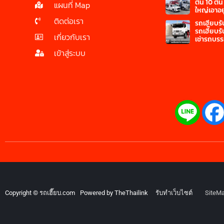
ตัน 10 ตัน
แผนที่ Map
ใหญ่เอาอย
ติดต่อเรา
รถเฮี๊ยบร
รถเฮี๊ยบรับ
เกี่ยวกับเรา
เช่ารถบรร
เข้าสู่ระบบ
รับทำเว็บไซต์
Copyright © รถเฮี๊ยบ.com
Powered by TheThailink
SiteM