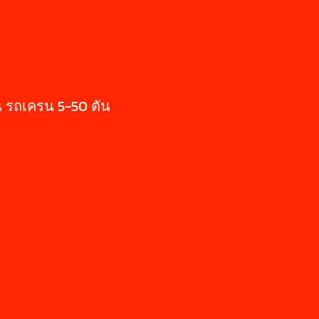
น รถเครน 5-50 ตัน