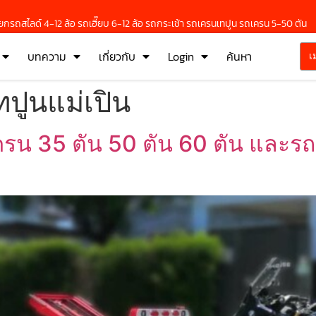
กรถสไลด์ 4-12 ล้อ รถเฮี๊ยบ 6-12 ล้อ รถกระเช้า รถเครนเทปูน รถเครน 5-50 ตัน
บทความ
เกี่ยวกับ
Login
ค้นหา
เ
ปูนแม่เปิน
ครน 35 ตัน 50 ตัน 60 ตัน และร