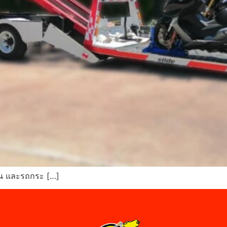
ัน และรถกระ […]