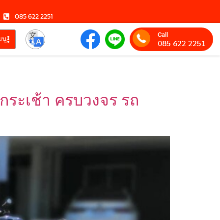
085 622 2251
Call
มนู
085 622 2251
ถกระเช้า ครบวงจร รถ