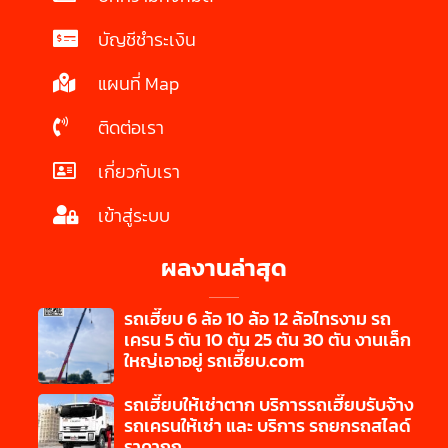
บัญชีชำระเงิน
แผนที่ Map
ติดต่อเรา
เกี่ยวกับเรา
เข้าสู่ระบบ
ผลงานล่าสุด
รถเฮี๊ยบ 6 ล้อ 10 ล้อ 12 ล้อไทรงาม รถ
เครน 5 ตัน 10 ตัน 25 ตัน 30 ตัน งานเล็ก
ใหญ่เอาอยู่ รถเฮี๊ยบ.com
รถเฮี๊ยบให้เช่าตาก บริการรถเฮี๊ยบรับจ้าง
รถเครนให้เช่า และ บริการ รถยกรถสไลด์
ราคาถูก