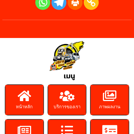
เมนู
หน้าหลัก
บริการของเรา
ภาพผลงาน