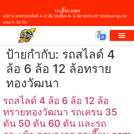
รถเฮี๊ยบ.com
บริการ รถยกรถสไลด์ 4-12 ล้อ รถเฮี๊ยบ 6-12 ล้อ รถกระเช้า รถเครนเทปูน รถ
เครน 5-50 ตัน
ป้ายกำกับ:
รถสไลด์ 4
ล้อ 6 ล้อ 12 ล้อทราย
ทองวัฒนา
รถสไลด์ 4 ล้อ 6 ล้อ 12 ล้อ
ทรายทองวัฒนา รถเครน 35
ตัน 50 ตัน 60 ตัน และรถ