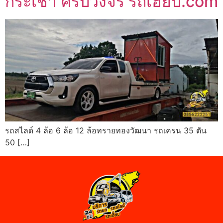
กระเช้า ครบวงจร รถเฮี๊ยบ.com
รถสไลด์ 4 ล้อ 6 ล้อ 12 ล้อทรายทองวัฒนา รถเครน 35 ตัน
50 […]