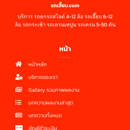
รถเฮี๊ยบ.com
บริการ รถยกรถสไลด์ 4-12 ล้อ รถเฮี๊ยบ 6-12
ล้อ รถกระเช้า รถเครนเทปูน รถเครน 5-50 ตัน
หน้า
หน้าหลัก
บริการของเรา
Gallery รวมภาพผลงาน
บทความผลงานล่าสุด
บทความทั้งหมด
บัญชีชำระเงิน