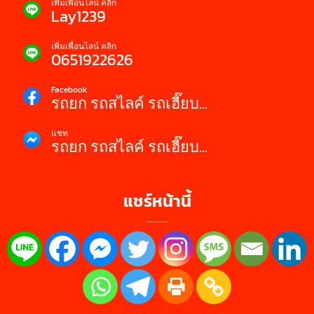
เพิ่มเพื่อนไลน์ คลิก
Lay1239
เพิ่มเพื่อนไลน์ คลิก
0651922626
Facebook
รถยก รถสไลค์ รถเฮี๊ยบ...
แชท
รถยก รถสไลค์ รถเฮี๊ยบ...
แชร์หน้านี้