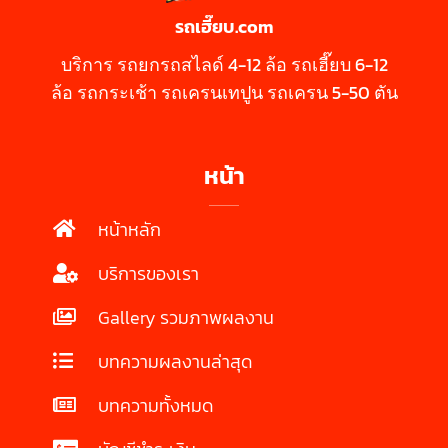
รถเฮี๊ยบ.com
บริการ รถยกรถสไลด์ 4-12 ล้อ รถเฮี๊ยบ 6-12
ล้อ รถกระเช้า รถเครนเทปูน รถเครน 5-50 ตัน
หน้า
หน้าหลัก
บริการของเรา
Gallery รวมภาพผลงาน
บทความผลงานล่าสุด
บทความทั้งหมด