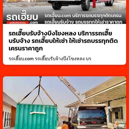
รถเฮี๊ยบรับจ้างบึงโขงหลง บริการรถเฮี๊ย
บรับจ้าง รถเฮี๊ยบให้เช่า ให้เช่ารถบรรทุกติด
เครนราคาถูก
รถเฮี๊ยบ.com รถเฮี๊ยบรับจ้างบึงโขงหลง บร