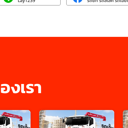
Lay1239
รถยก รถสไลค์ รถเฮี๊ยบ
องเรา