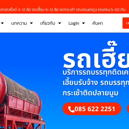
กรถสไลด์ 4-12 ล้อ รถเฮี๊ยบ 6-12 ล้อ รถกระเช้า รถเครนเทปูน รถเครน 5-50 ตัน
บทความ
เกี่ยวกับ
Login
ค้นหา
เ
รถเฮี๊
บริการรถบรรทุกติดเครน
เฮี๊ยบรับจ้าง รถบรรทุ
กระเช้าติดปลายบูม
085 622 2251