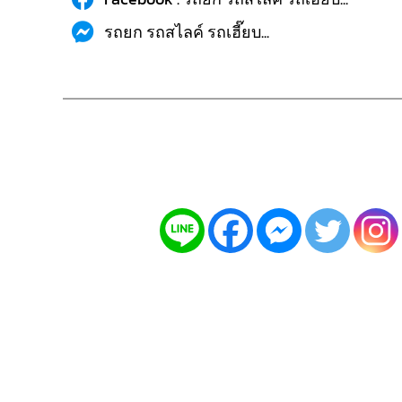
รถยก รถสไลค์ รถเฮี๊ยบ...